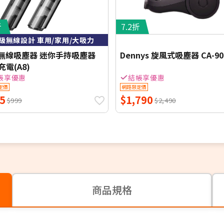
折
7.2折
級無線設計 車用/家用/大吸力
無線吸塵器 迷你手持吸塵器
Dennys 旋風式吸塵器 CA-90
充電(A8)
帳享優惠
結帳享優惠
定價
網路限定價
5
$1,790
$999
$2,490
商品規格