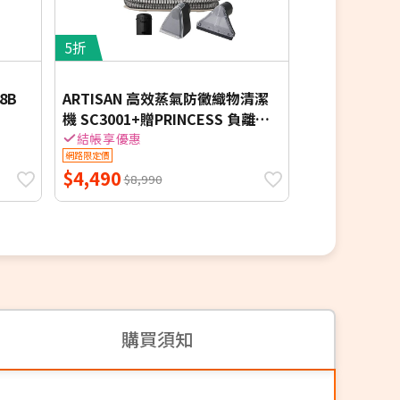
5折
6.5折
直立/手
8B
ARTISAN 高效蒸氣防黴織物清潔
歌林 直立手持
機 SC3001+贈PRINCESS 負離子
SD1926
電動按摩梳
結帳享優惠
結帳享優惠
網路限定價
網路限定價
$4,490
$641
$8,990
$990
購買須知