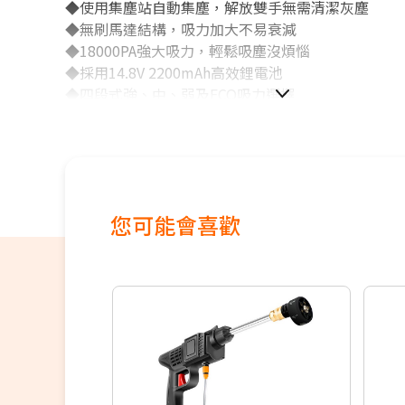
◆使用集塵站自動集塵，解放雙手無需清潔灰塵
◆無刷馬達結構，吸力加大不易衰減
◆18000PA強大吸力，輕鬆吸塵沒煩惱
◆採用14.8V 2200mAh高效鋰電池
◆四段式強、中、弱及ECO吸力選擇
◆使用ECO模式，灰塵感知自動調節吸力
您可能會喜歡