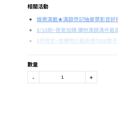
相關活動
信用卡分期
娛樂滿載★滿額登記抽豪華影音好
分期數
每期金額
8/10前~爸氣加碼 購物滿額滿件最高
8月限定~首購登記最高領$888電
3期 0利率
$1,663
台灣大哥大Open Possible聯名
6期
$889
更多信用卡分期0利率滿額享回饋
數量
12期
$444
-
+
24期
$228