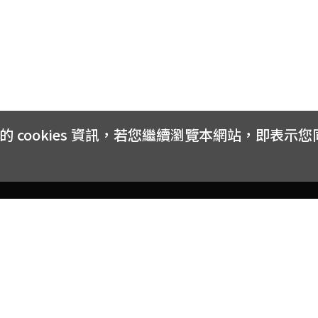
cookies 資訊，若您繼續瀏覽本網站，即表示
客戶服務
會員權益
關於
常見問題
會員隱私與權益
品牌
大宗採購方案
購物條款
網站