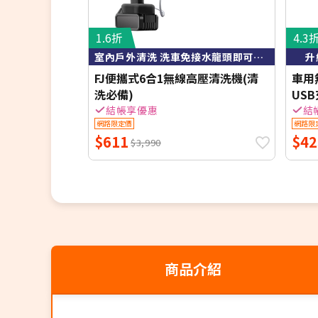
1.6折
4.3
室內戶外清洗 洗車免接水龍頭即可高壓清洗
升
FJ便攜式6合1無線高壓清洗機(清
車用
洗必備)
USB
結帳享優惠
結
網路限定價
網路限
$611
$42
$3,990
商品介紹