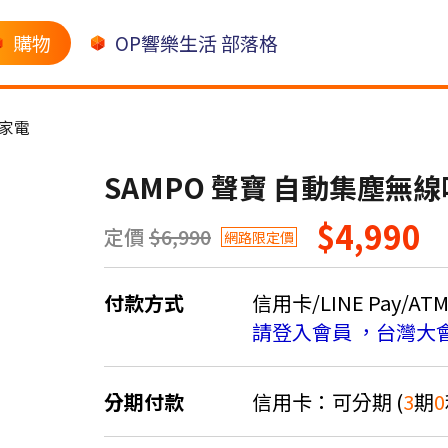
購物
OP響樂生活 部落格
家電
SAMPO 聲寶 自動集塵無線吸塵
$4,990
定價
$6,990
網路限定價
付款方式
信用卡/LINE Pay/AT
請登入會員 ，台灣大
分期付款
信用卡：可分期 (
3
期
0
＊實際可分期數、適用利率，請以購物