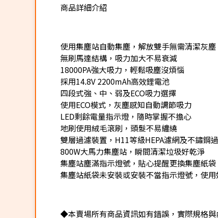
商品詳細介紹
★
使用集塵站自動集塵，解放雙手無需清潔灰塵
無刷馬達結構，吸力加大不易衰減
18000PA強大吸力，輕鬆吸塵沒煩惱
採用14.8V 2200mAh高效鋰電池
四段式強、中、弱及ECO吸力選擇
使用ECO模式，灰塵感知自動調節吸力
LED剩餘電量指示燈，隨時掌握不擔心
地刷使用絨毛滾刷，頭髮不易纏繞
雙層過濾裝置，H11等級HEPA濾網及不鏽鋼
800W大馬力集塵站，瞬間清潔垃圾好乾淨
集塵站塵滿指示燈號，貼心提醒更換集塵紙袋
集塵站紙袋未安裝或安裝不當指示燈號，使用
◆本賣場所有商品資訊如有錯誤，實際規格與