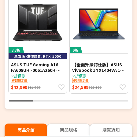
8.3折
9折
6
滿血版 強悍效能 RTX 5050
ASUS TUF Gaming A16
【全面升級特仕版】ASUS
A
FA608UHI-0061A260H 御
Vivobook 14 X1404VA 14
A
鐵灰 16吋電競筆電 (FHD+
吋文書效能筆電 (FHD
書
折價券
折價券
IPS 144Hz/AMD Ryzen 7
網路限定價
IPS/Intel Core 5
網路限定價
D
260/16G DDR5/512G PCIE
120U/8G+16G DDR4/1T
1
$42,999
$24,599
$
$51,999
$27,399
SSD/NVIDIA RTX 5050
PCIe SSD/WIN 11)
8G/WIN 11)
商品介紹
商品規格
購買須知