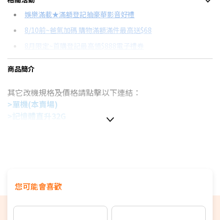
信用卡分期
娛樂滿載★滿額登記抽豪華影音好禮
8/10前~爸氣加碼 購物滿額滿件最高送$68
分期數
每期金額
配合銀行/業者
8月限定~首購登記最高領$888電子禮券
3期 0利率
$11,666
18家銀行/業者
台灣大哥大Open Possible聯名卡滿額最高回饋25%
商品簡介
6期 0利率
$5,833
17家銀行/業者
8/15前~指定購物滿額最高回饋25%
其它改機規格及價格請點擊以下連結：
12期 0利率
$2,916
7家銀行/業者
更多信用卡分期0利率滿額享回饋
>單機(本賣場)
特仕版筆電推薦→點我看達人教你買
18期 0利率
$1,944
3家銀行/業者
>記憶體直升32G
【玩家真實心得】 Lenovo Legion Tab 電競平板套裝開箱→
>記憶體直升32G、換1T SSD
24期 0利率
$1,458
2家銀行/業者
點我看達人教你買
處理器：Intel Core 7-240H
電競筆電品牌哪家強？→點我看達人教你買
顯示晶片：NVIDIA GeForce RTX 4050 6G
6期
$6,241
18家銀行/業者
記憶體：16G DDR5
(可擴充)
12期
$3,120
18家銀行/業者
硬碟：512G M.2 NVMe PCIe SSD
(不可擴充)
您可能會喜歡
螢幕：15.6" FHD (1920X1080) IPS/
144Hz
24期
$1,604
18家銀行/業者
作業系統：Windows 11 Home
特色：
微星AI智慧引擎
、
獨特半透明鍵帽設計WASD熱鍵