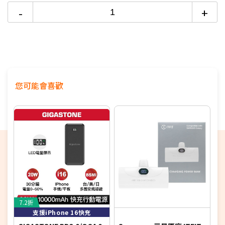
◎ 支援Apple MagSafe 自動對位吸附充電(需搭配裸機或支援
-
+
Magsafe手機殼使用)
您可能會喜歡
7.2折
4
支援iPhone 16快充