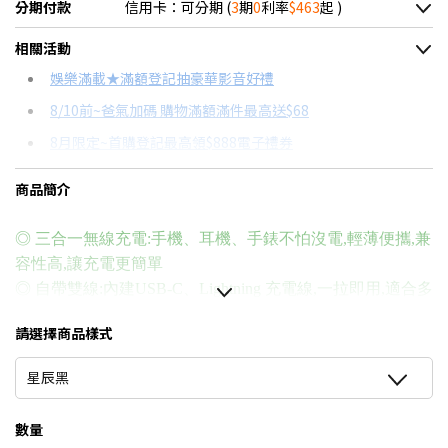
分期付款
信用卡：可分期 (
3
期
0
利率
$463
起 )
＊實際可分期數、適用利率，請以購物車顯示為主
相關活動
信用卡分期
娛樂滿載★滿額登記抽豪華影音好禮
8/10前~爸氣加碼 購物滿額滿件最高送$68
分期數
每期金額
配合銀行/業者
8月限定~首購登記最高領$888電子禮券
3期 0利率
$463
18家銀行/業者
台灣大哥大Open Possible聯名卡滿額最高回饋25%
商品簡介
6期
$247
18家銀行/業者
更多信用卡分期0利率滿額享回饋
12期
$123
18家銀行/業者
行動電源怎麼挑→點我看達人教你買
◎ 三合一無線充電:手機、耳機、手錶不怕沒電,輕薄便攜,兼
容性高,讓充電更簡單
24期
$63
18家銀行/業者
◎ 自帶雙線:內建USB-C、Lightning 充電線,一拉即用,適合多
種設備,出門免煩惱
請選擇商品樣式
◎ 最高支援無線15W快充(需有Qi無線充電功能)
◎ 具備電量指示燈，強力磁吸，無線充電不怕掉，支援快
星辰黑
充協議
◎ 金屬手機支架:高質感金屬材質設計,穩固耐用,完美支撐手
數量
機,免持觀看更自在