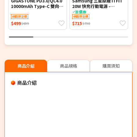
GIGASTONE PD3.0/QC4.0
Samsung 三星原廠 ITFIT
a
10000mAh Type-C 雙向快
20W 快充行動電源 -
充行動電源-黑色7113B
5000mAh (ITPW30)
折價券
網路限定價
網路限定價
$499
$715
$
$699
$790
商品介紹
商品規格
購買須知
商品介紹