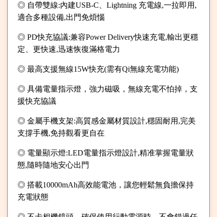
◎ 自帶雙線:內建USB-C、Lightning 充電線,一拉即用,
適合多種設備,出門免煩惱
◎ PD快充協議:兼容Power Delivery快速充電,輸出更穩
定、更快速,迅速恢復滿格電力
◎ 最高支援無線15W快充(需有Qi無線充電功能)
◎ 具備電量指示燈，強力磁吸，無線充電不怕掉，支
援快充協議
◎ 金屬手機支架:高質感金屬材質設計,穩固耐用,完美
支撐手機,免持觀看更自在
◎ 電量顯示燈:LED電量指示燈設計,精准掌握電量狀
態,隨時隨地安心出門
◎ 搭載10000mAh高效能電池，讓您輕鬆無負擔保持
充電狀態
◎ 不卡相機鏡頭，確保使用行動電源時，不會錯過任