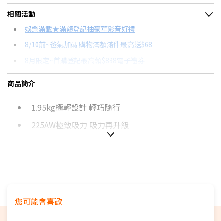
＊實際可分期數、適用利率，請以購物車顯示為主
相關活動
信用卡分期
娛樂滿載★滿額登記抽豪華影音好禮
8/10前~爸氣加碼 購物滿額滿件最高送$68
分期數
每期金額
配合銀行/業者
8月限定~首購登記最高領$888電子禮券
3期 0利率
$3,956
18家銀行/業者
台灣大哥大Open Possible聯名卡滿額最高回饋25%
商品簡介
6期
$2,116
18家銀行/業者
更多信用卡分期0利率滿額享回饋
1.95kg極輕設計 輕巧隨行
12期
$1,058
18家銀行/業者
225AW極致吸力 吸力再升級
24期
$543
18家銀行/業者
長效續航60分鐘 手持強勁
便捷電池變更設計
LED灰塵探照燈 灰塵無所遁形
電動自走吸頭 省力更高效
您可能會喜歡
零距離貼壁集塵 無死角清潔