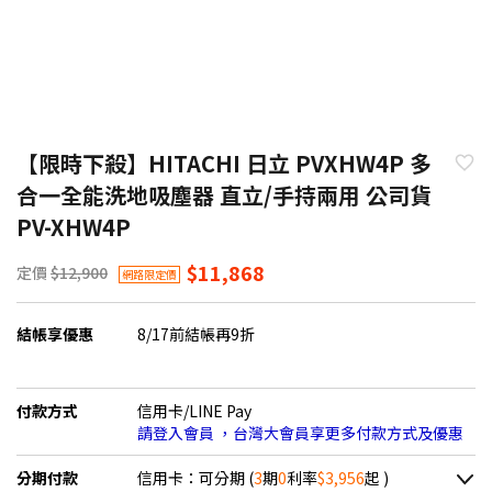
【限時下殺】HITACHI 日立 PVXHW4P 多
合一全能洗地吸塵器 直立/手持兩用 公司貨
PV-XHW4P
$11,868
定價
$12,900
網路限定價
結帳享優惠
8/17前結帳再9折
付款方式
信用卡/LINE Pay
請登入會員 ，台灣大會員享更多付款方式及優惠
分期付款
信用卡：可分期 (
3
期
0
利率
$3,956
起 )