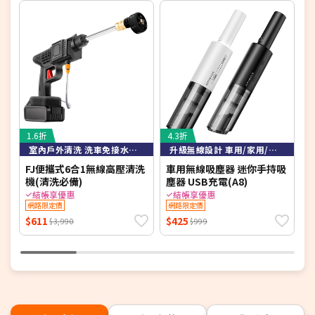
豐富配件 一機多用
集塵+濕拖+洗地 潔淨更升級
滾刷自清潔 髒污不沾手
1.6折
4.3折
4
室內戶外清洗 洗車免接水龍頭即可高壓清洗
升級無線設計 車用/家用/大吸力
FJ便攜式6合1無線高壓清洗
車用無線吸塵器 迷你手持吸
B
機(清洗必備)
塵器 USB充電(A8)
手
結帳享優惠
結帳享優惠
網路限定價
網路限定價
$611
$425
$
$3,990
$999