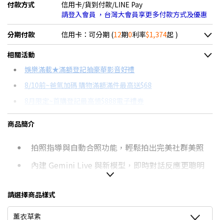
付款方式
信用卡/貨到付款/LINE Pay
請登入會員 ，台灣大會員享更多付款方式及優惠
分期付款
信用卡：可分期 (
12
期
0
利率
$1,374
起 )
＊實際可分期數、適用利率，請以購物車顯示為主
相關活動
信用卡分期
娛樂滿載★滿額登記抽豪華影音好禮
8/10前~爸氣加碼 購物滿額滿件最高送$68
分期數
每期金額
配合銀行/業者
8月限定~首購登記最高領$888電子禮券
3期 0利率
$5,496
18家銀行/業者
台灣大哥大Open Possible聯名卡滿額最高回饋25%
商品簡介
6期 0利率
$2,748
17家銀行/業者
8/15前~指定購物滿額最高回饋25%
拍照指導與自動合照功能，輕鬆拍出完美社群美照
12期 0利率
$1,374
7家銀行/業者
★舊機回收★限量加碼10%回饋
更多信用卡分期0利率滿額享回饋
內建 Gemini Live 與新模型，即時對話反應更聰明
6期
$2,940
18家銀行/業者
AI手機有哪些？→點我看達人教你買
快速分享相容 AirDrop，Android 與 iOS 傳檔無阻礙
12期
$1,470
18家銀行/業者
請選擇商品樣式
點我看▶Pixel 10a專用配件
3000峰值亮度，6.3 吋螢幕強光下依舊清晰
24期
$755
18家銀行/業者
薰衣草紫
長電力續航力超過30小時、7 年系統更新，具 IP68