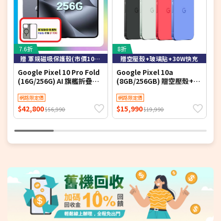
7.6折
8折
7
贈 軍規磁吸保護殼(市價1090元)
贈空壓殼+玻璃貼+30W快充
Google Pixel 10 Pro Fold
Google Pixel 10a
G
(16G/256G) AI 旗艦折疊手
(8GB/256GB) 贈空壓殼+玻
8
機 月岩灰 ▼贈軍規磁吸殼
璃貼+30W快充
3
網路限定價
網路限定價
$42,800
$15,990
$
$56,990
$19,990