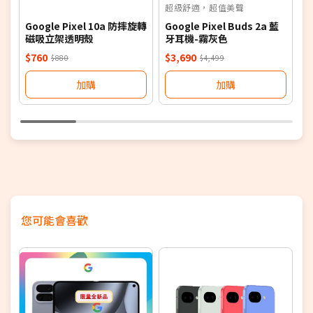
超級舒適，超值美聲
Google Pixel 10a 防摔旋轉
Google Pixel Buds 2a 藍
G
磁吸立架透明殼
牙耳機-霧灰色
$760
$3,690
$
$880
$4,499
加購
加購
您可能會喜歡