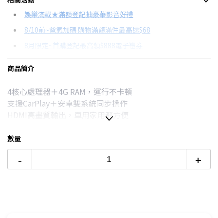
信用卡分期
娛樂滿載★滿額登記抽豪華影音好禮
8/10前~爸氣加碼 購物滿額滿件最高送$68
分期數
每期金額
配合銀行/業者
8月限定~首購登記最高領$888電子禮券
3期 0利率
$719
18家銀行/業者
台灣大哥大Open Possible聯名卡滿額最高回饋25%
商品簡介
6期
$385
18家銀行/業者
更多信用卡分期0利率滿額享回饋
4核心處理器＋4G RAM，運行不卡頓
12期
$192
18家銀行/業者
汽車行車紀錄器規格比較→點我看達人教你買
支援CarPlay＋安卓雙系統同步操作
24期
$98
18家銀行/業者
HDMI高畫質輸出，車用家用都方便
數量
-
+