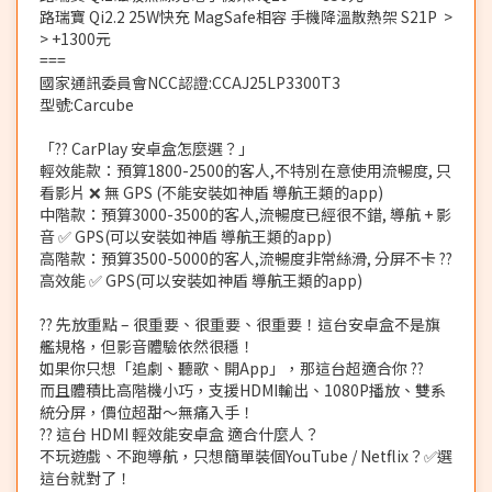
路瑞寶 Qi2.2 25W快充 MagSafe相容 手機降溫散熱架 S21P >
> +1300元
===
國家通訊委員會NCC認證:CCAJ25LP3300T3
型號:Carcube
「?? CarPlay 安卓盒怎麼選？」
輕效能款：預算1800-2500的客人,不特別在意使用流暢度, 只
看影片 ❌ 無 GPS (不能安裝如神盾 導航王類的app)
中階款：預算3000-3500的客人,流暢度已經很不錯, 導航 + 影
音 ✅ GPS(可以安裝如神盾 導航王類的app)
高階款：預算3500-5000的客人,流暢度非常絲滑, 分屏不卡 ??
高效能 ✅ GPS(可以安裝如神盾 導航王類的app)
?? 先放重點 – 很重要、很重要、很重要！這台安卓盒不是旗
艦規格，但影音體驗依然很穩！
如果你只想「追劇、聽歌、開App」，那這台超適合你 ??
而且體積比高階機小巧，支援HDMI輸出、1080P播放、雙系
統分屏，價位超甜～無痛入手！
?? 這台 HDMI 輕效能安卓盒 適合什麼人？
不玩遊戲、不跑導航，只想簡單裝個YouTube / Netflix？✅選
這台就對了！