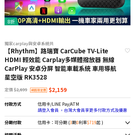
8折
獨家carplay與安卓系統共
【Rhythm】路瑞寶 CarCube TV-Lite
HDMI 輕效能 Carplay多媒體撥放器 無線
CarPlay 安卓分屏 智能車載系統 車用導航
星空版 RK3528
$2,159
定價
$2,699
網路限定價
付款方式
信用卡/LINE Pay/ATM
請登入會員 ，台灣大會員享更多付款方式及優惠
分期付款
信用卡：可分期 (
3
期
0
利率
$719
起 )
＊實際可分期數、適用利率，請以購物車顯示為主
相關活動