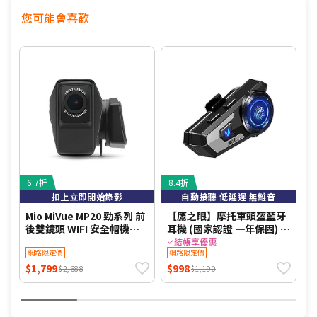
您可能會喜歡
6.7折
8.4折
8
扣上立即開始錄影
自動接聽 低延遲 無雜音
Mio MiVue MP20 勁系列 前
【鷹之眼】摩托車頭盔藍牙
【
後雙鏡頭 WIFI 安全帽機專
耳機 (國家認證 一年保固) 安
A
用機車行車記錄器-單機+擦
全帽耳機 機車藍芽耳機 TA-
結帳享優惠
拭布+手機矽膠立架
網路限定價
E038
網路限定價
$1,799
$998
$
$2,688
$1,190