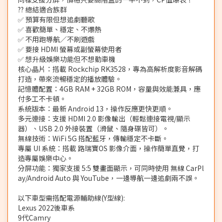
?? 總結適合族群
✅ 預算有限但想追劇聽歌
✅ 喜歡簡單、穩定、不爆熱
✅ 不用跑導航／不刷遊戲
✅ 要接 HDMI 螢幕或副螢幕使用者
✅ 想升級娛樂功能但不想動車機
核心晶片：搭載 Rockchip RK3528，專為高解析度影音解碼
打造，帶來流暢穩定的播放體驗。
記憶體配置：4GB RAM + 32GB ROM，容量與效能兼具，應
付多工不卡頓。
系統版本：最新 Android 13，操作反應更快更順。
多元連接：支援 HDMI 2.0 影像輸出（輕鬆連接電視/顯示
器）、USB 2.0 外接裝置（滑鼠、隨身碟皆可）。
無線技術：WiFi 5G 搭配藍牙，傳輸穩定不卡斷。
專屬 UI 系統：搭載 路瑞寶OS 影像介面，操作簡單直覺，打
造專屬娛樂中心。
分屏功能：獨家支援 5:5 雙畫面顯示，可同時使用 無線 CarPl
ay/Android Auto 與 YouTube，一邊導航一邊追劇兩不誤。
以下車型需搭配電源輔助線(Y型線):
Lexus 2022後車系
9代Camry