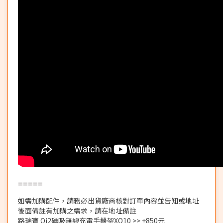
=====
如需加購配件，請務必出貨廠商核對訂單內容並告知或地址
後面備註有加購之需求，請在地址備註
路瑞寶 Qi2磁吸無線充電手機架XQ10 >> +850元