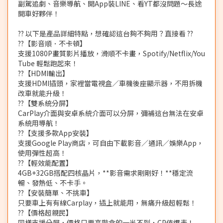
副駕追劇、音樂導航、開App裝LINE、看YT都沒問題～長途
開車好夥伴！
?? 以下是產品詳細特點，想確認這台夠不夠用？直接看 ??
??【影音順．不卡頓】
支援1080P畫質影片播放，滑順不卡畫，Spotify/Netflix/You
Tube 輕鬆跑起來！
??【HDMI輸出】
支援HDMI插頭，家裡當電視盒／車機後座顯示器，不用拆機
改車就能升級！
??【雙系統分屏】
CarPlay介面與安卓系統介面可以分屏，彌補這台無法在安卓
系統用導航！
??【支援多款App安裝】
支援Google Play商店，可自由下載影音／通訊／娛樂App，
使用彈性超高！
??【輕效能配置】
4GB+32GB搭配四核晶片，**影音需求剛剛好！**穩定流
暢、發熱低、不卡手。
??【安裝簡單、不挑車】
只要車上有有線Carplay，插上就能用，無痛升級超輕鬆！
??【價格超親民】
同樣支援分屏，價格只要高階盒的一半不到，CP值爆表！