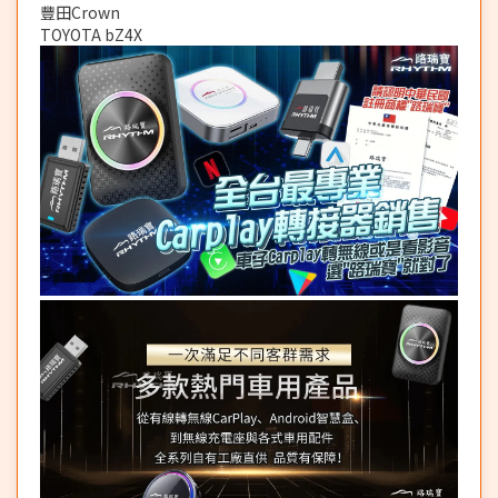
豐田Crown
TOYOTA bZ4X