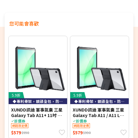
您可能會喜歡
5.9折
5.9折
6
◆專利骨架，鏡頭全包，防摔認證◆
◆專利骨架，鏡頭全包，防摔認證◆
XUNDD訊迪 軍事氣囊 三星
XUNDD訊迪 軍事氣囊 三星
V
Galaxy Tab A11+ 11吋 隱
Galaxy Tab A11 / A11 LTE
G
形支架殼 平板防摔保護套
8.7吋 隱形支架殼 平板防摔
折價券
折價券
(極簡黑)
網路限定價
保護套(極簡黑)
網路限定價
玻
$579
$579
$
$990
$990