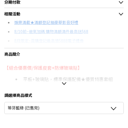
分期付款
＊實際可分期數、適用利率，請以購物車顯示為主
相關活動
信用卡分期
娛樂滿載★滿額登記抽豪華影音好禮
8/10前~爸氣加碼 購物滿額滿件最高送$68
分期數
每期金額
配合銀行/業者
8月限定~首購登記最高領$888電子禮券
3期
$210
18家銀行/業者
台灣大哥大Open Possible聯名卡滿額最高回饋25%
商品簡介
6期
$105
18家銀行/業者
更多信用卡分期0利率滿額享回饋
【組合優惠價/保護皮套+防爆玻璃貼】
12期
$52
18家銀行/業者
平板+玻璃貼，標準保護配備★優質特惠套組
24期
$27
18家銀行/業者
專業優質鋼化，超清晰防爆玻璃
時尚北歐風格，立體壓印。可調式防滑支架，表面
請選擇商品樣式
防潑水
蒂芬藍綠 (已售完)