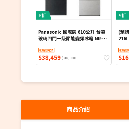
8折
9折
Panasonic 國際牌 610公升 台製
(預購
玻璃四門一級節能變頻冰箱 NR-
216
D615XGS-B 含基本安裝【限時優
U22
網路限定價
網路限
惠】
$38,459
$16
$48,300
商品介紹