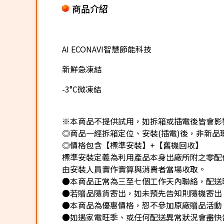
商品介紹
AI ECONAVI智慧節能科技
新鮮急凍結
-3°C微凍結
※本商品不提供試用，如拆箱或插電後皆會影響
◎商品一經拆箱定位、安裝(插電)後，非新品瑕
◎價格包含【標準安裝】+【舊機回收】
標準安裝定義為利用產品本身出廠所附之零配
由安裝人員實作實算與消費者當場收取。
●本商品正常為三至七個工作天內聯絡，配送
●若贈品隨貨寄出，如未預先告知則隨機寄出
●本商品為優惠價格，恕不參加原廠贈品活動
●如遇家電旺季、或任何配送異常狀況會盡快