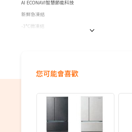
AI ECONAVI智慧節能科技
新鮮急凍結
-3°C微凍結
如無電梯，2樓(含)以上，現場或先匯款收取樓層搬運費1
樓。
價格包含【標準安裝】+【舊機回收】
本商品正常為3至7個工作天會以電話或簡訊聯絡後續
您可能會喜歡
配送時間以物流聯絡約定的時間為準
偏遠地區及外島不送！
※如商品標題掛有【預購】字樣，都將依照預購日期
續出貨，如遇原廠供貨延遲，將會再另外發送簡訊通
若您同意以上約定事項再行下單，謝謝。