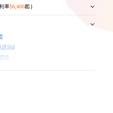
利率
$6,400
起 )
車顯示為主
禮
配合銀行/業者
送$68
子禮券
18家銀行/業者
卡滿額最高回饋25%
17家銀行/業者
18家銀行/業者
18家銀行/業者