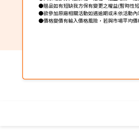
●贈品如有短缺我方保有變更之權益(暫時性短
●欲參加原廠相關活動如遇逾期或未依活動內
●價格變價有輸入價格風險，若與市場平均價格