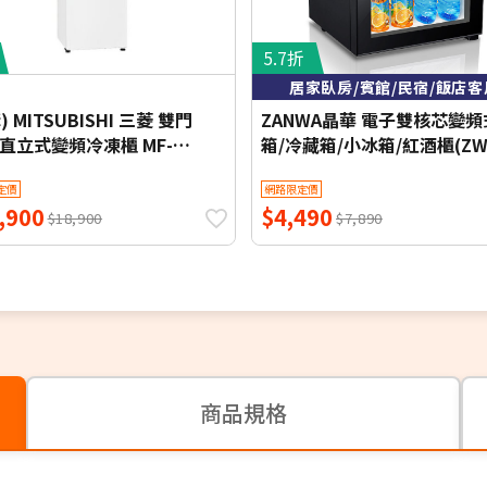
5.7折
居家臥房/賓館/民宿/飯店客
) MITSUBISHI 三菱 雙門
ZANWA晶華 電子雙核芯變
L直立式變頻冷凍櫃 MF-
箱/冷藏箱/小冰箱/紅酒櫃(ZW
ET - 含基本安裝+舊機回收
30STF)
定價
網路限定價
,900
$4,490
$18,900
$7,890
商品規格