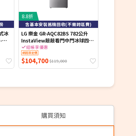
8.8折
房
含基本安裝舊機回收(不需跨區費)
頻式冰
LG 樂金 GR-AQC82BS 782公升
三菱395公升四
-
InstaView敲敲看門中門冰球四門
W(含標準安裝
冰箱 星夜黑【限時結帳享優惠】
結帳享優惠
網路限定價
網路限定價
$104,700
$29,540
$119,000
$3
購買須知