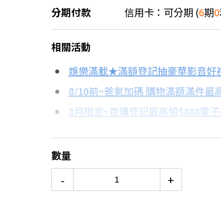
分期付款
信用卡：可分期 (
6
期
0
＊實際可分期數、適用利率，請以購物
相關活動
信用卡分期
娛樂滿載★滿額登記抽豪華影音好
分期數
每期金額
8/10前~爸氣加碼 購物滿額滿件最高
8月限定~首購登記最高領$888電
3期 0利率
$12,800
台灣大哥大Open Possible聯名
6期 0利率
$6,400
更多信用卡分期0利率滿額享回饋
數量
12期
$3,424
-
+
24期
$1,760