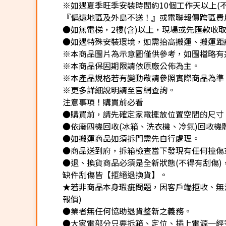
※如遇夏季旺季安裝時間約10個工作天以上(
『偏遠地區及外島不送！』或電聯報價跨區費用
●如無電梯，2樓(含)以上，現場或先匯款收取樓
●如遇特殊安裝環境，如需抬高搬運、搬運距離
※本商品圖片為示意圖僅供參考，如圖檔略有
※本商品保固期限請依原廠公佈為主。
※本產品規格若有變動敬請參照實際商品為準
※更多詳細說明請至官網查詢。
注意事項！購買前必看
●購買前，請先確定家電擺放位置空間的尺寸
●依廢四機回收(冰箱、洗衣機、冷氣)回收機
●如搬運商品如須拆門需先自行處理。
●商品送到府，拆箱檢查當下發現有任何撞傷
●退、換貨商品必須是全新狀態(不得有刮傷
缺件刮傷皆【拒絕退換貨】。
★若非商品本身瑕疵問題，因客戶端拒收、無法
報價)
●業者無任何協助退貨整新之義務。
●大家電部分只要拆箱、定位、插上電源一經