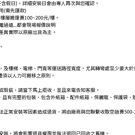
不含假日)，詳細安裝日會由專人再次與您確認。
(需先匯款)
層搬運費100~200元/樓。
過遠...都會現場報價說明
差異實際以原廠出貨為主。
。
，及樓梯、電梯、門寬等運送路徑寬度，尤其轉彎處至少要大於
體須以人力可搬移之原則。
或瑕疵，請當下馬上拒收，並且來電告知客服。
)，且有完整的包裝，包含外紙箱、配件紙箱、保麗龍、保護袋、
正常安裝等因素造成退貨，將由廠商與您聯繫收取空趟費500-1
安裝，將會影響退貨權限並無法退回已回收之舊機。