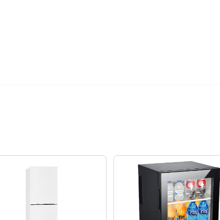
00~200元/
配送時間
，以訂單順序陸
知。