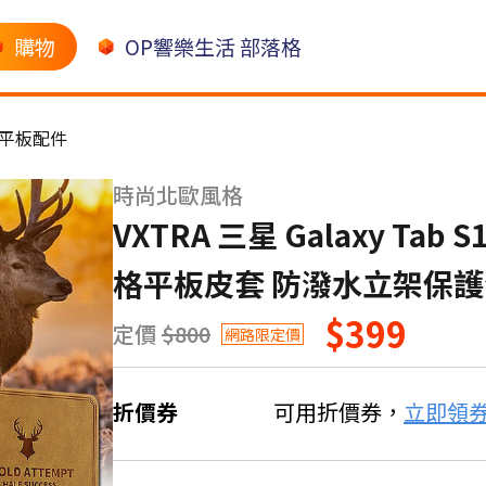
購物
OP響樂生活 部落格
平板配件
時尚北歐風格
VXTRA 三星 Galaxy Tab 
格平板皮套 防潑水立架保護
$399
定價
$800
網路限定價
折價券
可用折價券，
立即領