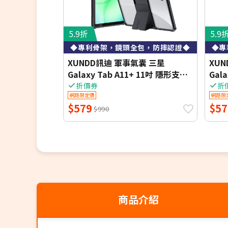
5.9折
5.9
◆專利骨架，鏡頭全包，防摔認證◆
◆專
XUNDD訊迪 軍事氣囊 三星
XU
Galaxy Tab A11+ 11吋 隱形支架
Gala
殼 平板防摔保護套(極簡黑)
隱形
折價券
折
網路限定價
網路限
黑)
$579
$57
$990
商品介紹