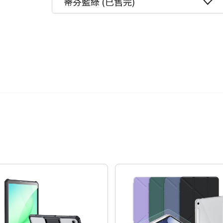
蒂芬藍綠 (已售完)
24期
$18