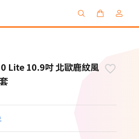
S10 Lite 10.9吋 北歐鹿紋風
套
券