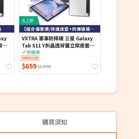
6.1折
7.3折
格
【組合優惠價/保護皮套+防爆玻璃貼】
xy
VXTRA 軍事防摔級 三星 Galaxy
VXTRA 軍事防
透背蓋
Tab S11 Y折晶透背蓋立架皮套
Tab S11 Ul
+9H玻璃貼(合購價)
蓋立架皮套+9
折價券
折價券
網路限定價
網路限定價
$659
$790
$1,090
$1,090
購買須知