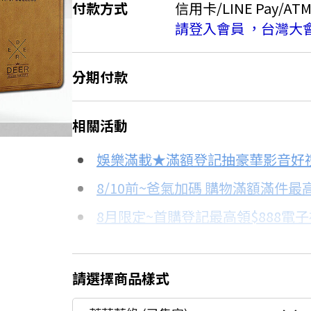
付款方式
信用卡/LINE Pay/AT
請登入會員 ，台灣大
分期付款
＊實際可分期數、適用利率，請以購物
相關活動
信用卡分期
娛樂滿載★滿額登記抽豪華影音好
分期數
每期金額
8/10前~爸氣加碼 購物滿額滿件最高
8月限定~首購登記最高領$888電
3期
$142
台灣大哥大Open Possible聯名
6期
$71
更多信用卡分期0利率滿額享回饋
請選擇商品樣式
12期
$35