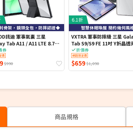
折
6.1折
利骨架，鏡頭全包，防摔認證◆
智慧休眠喚醒 簡約幾何風
NDD訊迪 軍事氣囊 三星
VXTRA 軍事防摔級 三星 Gala
xy Tab A11 / A11 LTE 8.7吋
Tab S9/S9 FE 11吋 Y折晶
支架殼 平板防摔保護套(極簡
立架皮套+9H玻璃貼(合購價)
價券
折價券
定價
網路限定價
9
$659
$990
$1,090
商品規格