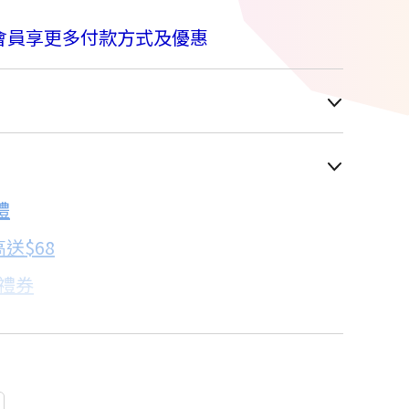
M
會員享更多付款方式及優惠
車顯示為主
禮
配合銀行/業者
送$68
子禮券
18家銀行/業者
卡滿額最高回饋25%
18家銀行/業者
18家銀行/業者