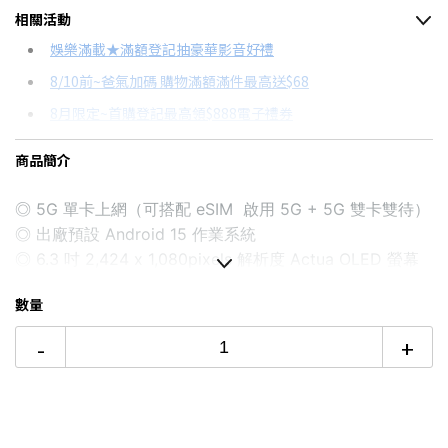
相關活動
信用卡分期
娛樂滿載★滿額登記抽豪華影音好禮
8/10前~爸氣加碼 購物滿額滿件最高送$68
分期數
每期金額
配合銀行/業者
8月限定~首購登記最高領$888電子禮券
3期 0利率
$4,330
18家銀行/業者
8/15前~指定購物滿額最高回饋25%
商品簡介
6期
$2,316
18家銀行/業者
台灣大哥大Open Possible聯名卡滿額最高回饋25%
12期
$1,158
18家銀行/業者
◎ 5G 單卡上網（可搭配 eSIM 啟用 5G + 5G 雙卡雙待）
★舊機回收★限量加碼10%回饋
◎ 出廠預設 Android 15 作業系統
更多信用卡分期0利率滿額享回饋
24期
$595
18家銀行/業者
◎ 6.3 吋 2,424 x 1,080pixels 解析度 Actua OLED 螢幕
AI手機有哪些？→點我看達人教你買
（60-120Hz 自適應更新率）
數量
◎ Google Tensor G4 處理器
◎ Titan M2 安全性輔助處理器
-
+
◎ 8GB RAM / 128GB ROM、8GB RAM / 256GB ROM
◎ 前置 1,300 萬畫素鏡頭
◎ 後置 4,800 萬畫素主鏡頭 + 1,300 萬畫素超廣角鏡頭
◎ Wi-Fi 6E、藍牙 5.3、NFC