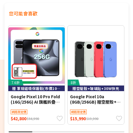
◎ IP68 防塵防水
◎ 螢幕指紋辨識、人臉解鎖
您可能會喜歡
◎ 支援 Gemini、魔術修圖、一起拍、車禍偵測、災害警示
◎ 配備 5,100mAh 電池
◎ 採用 USB Type-C 規格，支援快速充電、Qi 無線充電
7.6折
8折
6
贈 軍規磁吸保護殼(市價1090元)
贈空壓殼+玻璃貼+30W快充
Google Pixel 10 Pro Fold
Google Pixel 10a
G
(16G/256G) AI 旗艦折疊手
(8GB/256GB) 贈空壓殼+玻
(
機 月岩灰 ▼贈軍規磁吸殼
璃貼+30W快充
網路限定價
網路限定價
$42,800
$15,990
$
$56,990
$19,990