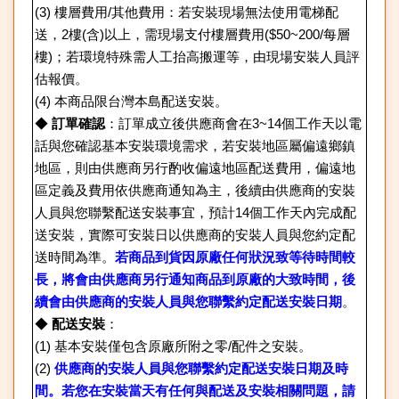
(3)
樓層費用/其他費用：若安裝現場無法使用電梯配
送，2樓(含)以上，需現場支付樓層費用($50~200/每層
樓)；若環境特殊需人工抬高搬運等，由現場安裝人員評
估報價。
(4)
本商品限台灣本島配送安裝。
◆
訂單確認
：訂單成立後供應商會在3~14個工作天以電
話與您確認基本安裝環境需求，若安裝地區屬偏遠鄉鎮
地區，則由供應商另行酌收偏遠地區配送費用，偏遠地
區定義及費用依供應商通知為主，後續由供應商的安裝
人員與您聯繫配送安裝事宜，預計14個工作天內完成配
送安裝，實際可安裝日以供應商的安裝人員與您約定配
送時間為準。
若商品到貨因原廠任何狀況致等待時間較
長，將會由供應商另行通知商品到原廠的大致時間，後
續會由供應商的安裝人員與您聯繫約定配送安裝日期
。
◆
配送安裝
：
(1)
基本安裝僅包含原廠所附之零/配件之安裝。
(2)
供應商的安裝人員與您聯繫約定配送安裝日期及時
間。若您在安裝當天有任何與配送及安裝相關問題，請