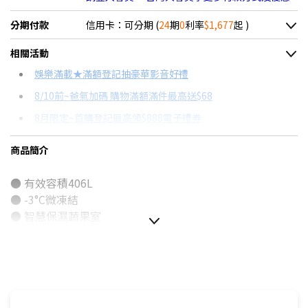
分期付款
信用卡：可分期 (
24
期
0
利率
$1,677
起 )
＊實際可分期數、適用利率，請以購物車顯示為主
相關活動
信用卡分期
娛樂滿載★滿額登記抽豪華影音好禮
8/10前~爸氣加碼 購物滿額滿件最高送$68
分期數
每期金額
配合銀行/業者
8月限定~首購登記最高領$888電子禮券
3期 0利率
$13,419
18家銀行/業者
台灣大哥大Open Possible聯名卡滿額最高回饋25%
商品簡介
6期 0利率
$6,709
17家銀行/業者
更多信用卡分期0利率滿額享回饋
● 有效容積406L
12期 0利率
$3,354
7家銀行/業者
● -3°C微凍結
18期 0利率
$2,236
3家銀行/業者
● 智慧保濕蔬果室
● ECONAVI
24期 0利率
$1,677
2家銀行/業者
● 自動製冰