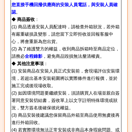
您直接手機回撥供應商的安裝人員電話，與安裝人員確
認
。
◆
商品簽收
：
(1)
商品透過安裝人員配達時，請檢查外箱狀況，若外箱
有嚴重破損及變形，請您當下立即拒收並回報客服中
心，將會重新為您出貨。
(2)
為了維護雙方的權益，收到商品拆箱時至商品定位，
請務必
全程錄影
，避免商品毀損無法釐清權責。
◆
其他注意事項
：
(1)
安裝商品在安裝人員正式安裝前，會現場評估安裝環
境，若超出基本安裝範圍將以實際條件進行報價，並於
施工完成後現場收取。
(2)
如因環境問題要繼續安裝，須請購買人在場並親自簽
署同意安裝切結書，簽收單上以文字註明特殊環境或狀
況，雙方簽名後確保彼此權益。
(3)
商品安裝後建議您保留商品外箱至商品使用無虞後再
進行外箱回收。
(4)
若實際環境無法正常安裝或非商品本身瑕疵問題、或