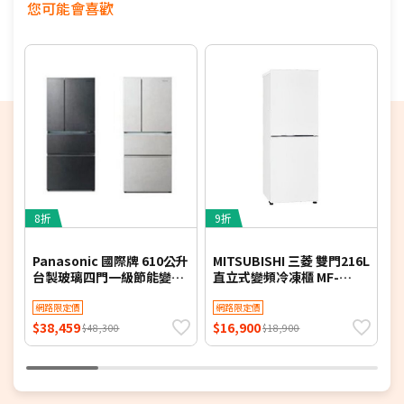
您可能會喜歡
8折
9折
5
Panasonic 國際牌 610公升
MITSUBISHI 三菱 雙門216L
Z
台製玻璃四門一級節能變頻
直立式變頻冷凍櫃 MF-
冰箱 NR-D615XGS-B 含基
U22ET - 含基本安裝+舊機
酒
本安裝【限時優惠】
網路限定價
回收
網路限定價
$38,459
$16,900
$
$48,300
$18,900