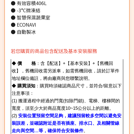
● 有效容積406L
● -3°C微凍結
● 智慧保濕蔬果室
● ECONAVI
● 自動製冰
若您購買的商品包含配送及基本安裝服務
◆
價 格
：含【配送】+【基本安裝】+【舊機回
收】，舊機回收需另派車，如需舊機回收，請於訂單件
地址欄位備註，將由廠商與您聯繫說明。
◆
購買須知
：購買時須確認商品尺寸，並符合/留意以下
注意事項：
(1)
搬運過程中經過的門寬(扣除門鎖)、電梯、樓梯間的
寬度，須至少大於商品寬度10~15公分以上的距離。
(2)
安裝位置預留空間足夠，建議預留較多空間以避免安
裝誤差，並確認附近是否有插座、排水口、及相關管線
走向與空間…等，確保符合安裝條件
。