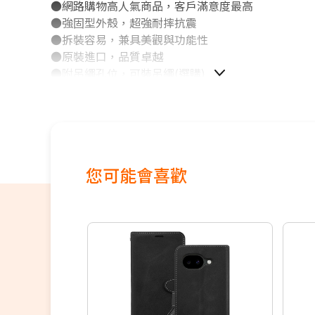
●網路購物高人氣商品，客戶滿意度最高
●強固型外殼，超強耐摔抗震
●拆裝容易，兼具美觀與功能性
●原裝進口，品質卓越
●附吊繩孔位，可裝吊繩(選購)
您可能會喜歡