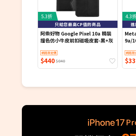
5.3折
4.3
只給您最高CP值的商品
進
阿柴好物 Google Pixel 10a 精裝
Meta
撞色仿小牛皮前扣磁吸皮套-黑+灰
9a/
網路限定價
網路限
$440
$33
$840