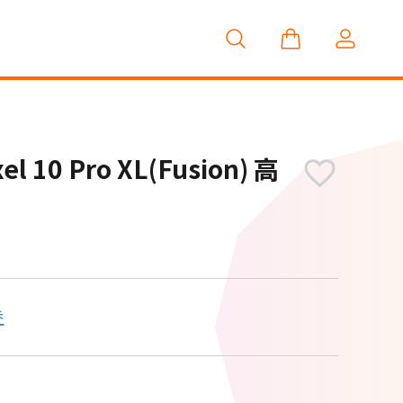
el 10 Pro XL(Fusion) 高
券
M