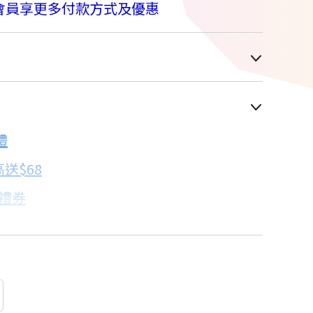
會員享更多付款方式及優惠
車顯示為主
6折
禮
配合銀行/業者
送$68
子禮券
18家銀行/業者
卡滿額最高回饋25%
18家銀行/業者
18家銀行/業者