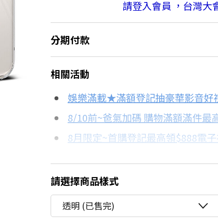
請登入會員 ，台灣大
分期付款
＊實際可分期數、適用利率，請以購物
相關活動
信用卡分期
6折
娛樂滿載★滿額登記抽豪華影音好
分期數
每期金額
8/10前~爸氣加碼 購物滿額滿件最高
8月限定~首購登記最高領$888電
3期
$210
台灣大哥大Open Possible聯名
6期
$105
更多信用卡分期0利率滿額享回饋
請選擇商品樣式
12期
$52
透明 (已售完)