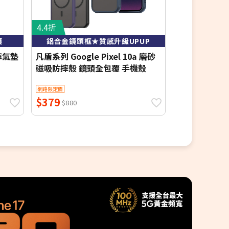
4.4折
3.8折
護
鋁合金鏡頭框★質感升級UPUP
獨特創新
防摔氣墊
凡盾系列 Google Pixel 10a 磨砂
VXTRA Googl
磁吸防摔殼 鏡頭全包覆 手機殼
墊保護殼 空壓
網路限定價
網路限定價
$379
$190
$880
$500