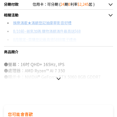
分期付款
信用卡：可分期 (
24
期
0
利率
$2,245
起 )
＊實際可分期數、適用利率，請以購物車顯示為主
相關活動
信用卡分期
娛樂滿載★滿額登記抽豪華影音好禮
8/10前~爸氣加碼 購物滿額滿件最高送$68
分期數
每期金額
配合銀行/業者
8月限定~首購登記最高領$888電子禮券
3期 0利率
$17,966
18家銀行/業者
台灣大哥大Open Possible聯名卡滿額最高回饋25%
商品簡介
6期 0利率
$8,983
17家銀行/業者
8/15前~指定購物滿額最高回饋25%
●螢幕：16吋 QHD+ 165Hz, IPS
12期 0利率
$4,491
7家銀行/業者
更多信用卡分期0利率滿額享回饋
●處理器：AMD Ryzen™ AI 7 350
AI PC是什麼？→點我看達人教你買
18期 0利率
$2,994
3家銀行/業者
●顯示卡：NVIDIA® GeForce RTX 5060 8GB GDDR7
特仕版筆電推薦→點我看達人教你買
●記憶體：16GB DDR5-5600MHz
24期 0利率
$2,245
2家銀行/業者
●儲存空間：1TB PCIe SSD
【玩家真實心得】 Lenovo Legion Tab 電競平板套裝開箱→
點我看達人教你買
●作業系統：Windows 11 Home
6期
$9,612
18家銀行/業者
電競筆電品牌哪家強？→點我看達人教你買
12期
$4,806
18家銀行/業者
您可能會喜歡