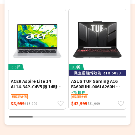
24期
$2,470
18家銀行/業者
6.5折
8.3折
9
滿血版 強悍效能 RTX 5050
ACER Aspire Lite 14
ASUS TUF Gaming A16
AL14-34P-C4V5 銀 14吋文
FA608UHI-0061A260H 御
V
書筆電 (HD/Intel N150/4G
鐵灰 16吋電競筆電 (FHD+
吋
折價券
DDR4/128G PCIe SSD/WIN
網路限定價
IPS 144Hz/AMD Ryzen 7
網路限定價
I
11 S)
260/16G DDR5/512G PCIE
1
$8,999
$42,999
$
$13,999
$51,999
SSD/NVIDIA RTX 5050
P
8G/WIN 11)