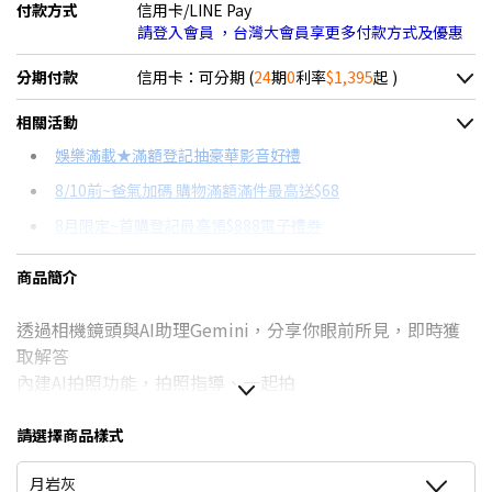
付款方式
信用卡/LINE Pay
請登入會員 ，台灣大會員享更多付款方式及優惠
分期付款
信用卡：可分期 (
24
期
0
利率
$1,395
起 )
＊實際可分期數、適用利率，請以購物車顯示為主
相關活動
信用卡分期
娛樂滿載★滿額登記抽豪華影音好禮
8/10前~爸氣加碼 購物滿額滿件最高送$68
分期數
每期金額
配合銀行/業者
8月限定~首購登記最高領$888電子禮券
3期 0利率
$11,163
18家銀行/業者
台灣大哥大Open Possible聯名卡滿額最高回饋25%
商品簡介
6期 0利率
$5,581
17家銀行/業者
8/15前~指定購物滿額最高回饋25%
透過相機鏡頭與AI助理Gemini，分享你眼前所見，即時獲
12期 0利率
$2,790
7家銀行/業者
★舊機回收★限量加碼10%回饋
取解答
更多信用卡分期0利率滿額享回饋
18期 0利率
$1,860
3家銀行/業者
內建AI拍照功能，拍照指導、一起拍
AI手機有哪些？→點我看達人教你買
Pixel史上最強大晶片，Google Tensor G5
24期 0利率
$1,395
2家銀行/業者
7年的作業系統更新、Pixel Drop最新功能推送
請選擇商品樣式
電池續航力長達24小時，IP68抗水防護等級
6期
$5,972
18家銀行/業者
月岩灰
Pro限定:Pixel史上最強變焦倍率，100倍專業解析變焦