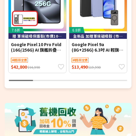
7.6折
6.8折
8
贈 軍規磁吸保護殼(市價1090元)
全新品 加贈軍規磁吸殼 (市價$990元)
Google Pixel 10 Pro Fold
Google Pixel 9a
G
(16G/256G) AI 旗艦折疊手
(8G+256G) 6.3吋 AI 輕旗艦
(
機 月岩灰 ▼贈軍規磁吸殼
手機 ▼加贈軍規磁吸殼
璃
網路限定價
網路限定價
$42,800
$13,490
$
$56,990
$19,990