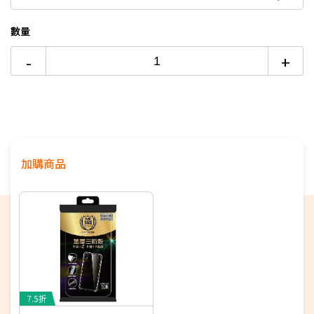
12期
$2,986
18家銀行/業者
此商品頁資訊或規格有誤，請以原廠公告為主
數量
24期
$1,534
18家銀行/業者
支援NRCA
-
+
支援100MHz全台最大5G黃金頻寬，釋放滿分5G體驗
加購商品
7.5折