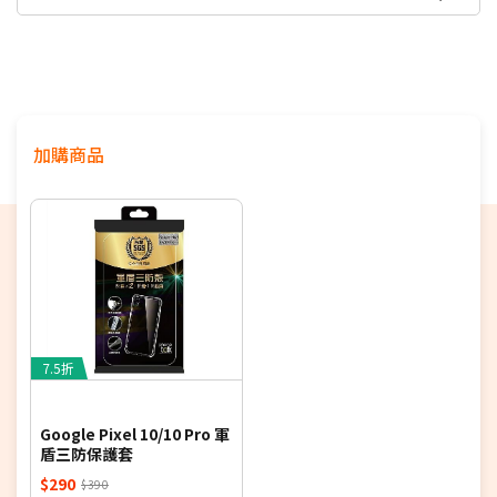
12期
$2,272
18家銀行/業者
此商品頁資訊或規格有誤，請以原廠公告為主
24期
$1,168
18家銀行/業者
支援NRCA
支援100MHz全台最大5G黃金頻寬，釋放滿分5G體
加購商品
7.5折
Google Pixel 10/10 Pro 軍
盾三防保護套
$290
$390