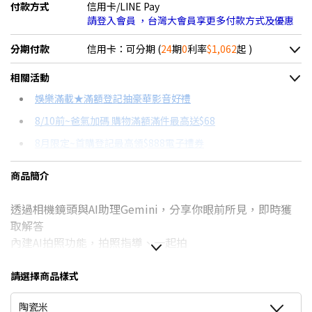
付款方式
信用卡/LINE Pay
請登入會員 ，台灣大會員享更多付款方式及優惠
分期付款
信用卡：可分期 (
24
期
0
利率
$1,062
起 )
＊實際可分期數、適用利率，請以購物車顯示為主
相關活動
信用卡分期
娛樂滿載★滿額登記抽豪華影音好禮
8/10前~爸氣加碼 購物滿額滿件最高送$68
分期數
每期金額
配合銀行/業者
8月限定~首購登記最高領$888電子禮券
3期 0利率
$8,496
18家銀行/業者
台灣大哥大Open Possible聯名卡滿額最高回饋25%
商品簡介
6期 0利率
$4,248
17家銀行/業者
8/15前~指定購物滿額最高回饋25%
透過相機鏡頭與AI助理Gemini，分享你眼前所見，即時獲
12期 0利率
$2,124
7家銀行/業者
★舊機回收★限量加碼10%回饋
取解答
更多信用卡分期0利率滿額享回饋
18期 0利率
$1,416
3家銀行/業者
內建AI拍照功能，拍照指導、一起拍
AI手機有哪些？→點我看達人教你買
Pixel史上最強大晶片，Google Tensor G5
24期 0利率
$1,062
2家銀行/業者
7年的作業系統更新、Pixel Drop最新功能推送
請選擇商品樣式
電池續航力長達24小時，IP68抗水防護等級
6期
$4,545
18家銀行/業者
陶瓷米
Pro限定:Pixel史上最強變焦倍率，100倍專業解析變焦