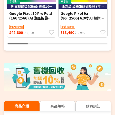
7.6折
6.8折
8
贈 軍規磁吸保護殼(市價1090元)
全新品 加贈軍規磁吸殼 (市價$990元)
Google Pixel 10 Pro Fold
Google Pixel 9a
G
(16G/256G) AI 旗艦折疊手
(8G+256G) 6.3吋 AI 輕旗艦
(
機 月岩灰 ▼贈軍規磁吸殼
手機 ▼加贈軍規磁吸殼
璃
網路限定價
網路限定價
$42,800
$13,490
$
$56,990
$19,990
商品介紹
商品規格
購買須知