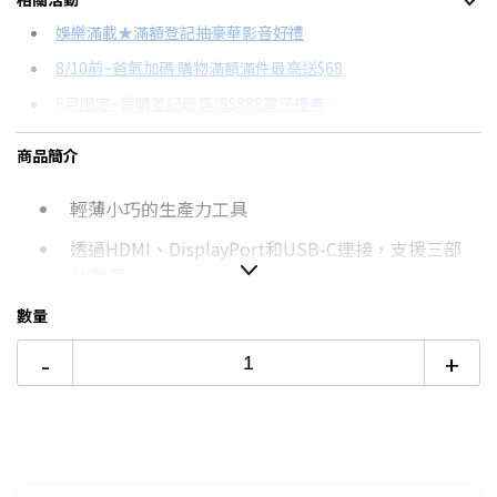
信用卡分期
娛樂滿載★滿額登記抽豪華影音好禮
8/10前~爸氣加碼 購物滿額滿件最高送$68
分期數
每期金額
配合銀行/業者
8月限定~首購登記最高領$888電子禮券
3期 0利率
$1,996
18家銀行/業者
台灣大哥大Open Possible聯名卡滿額最高回饋25%
商品簡介
6期
$1,068
18家銀行/業者
8/15前~指定購物滿額最高回饋25%
輕薄小巧的生產力工具
12期
$534
18家銀行/業者
更多信用卡分期0利率滿額享回饋
透過HDMI、DisplayPort和USB-C連接，支援三部
24期
$274
18家銀行/業者
4K螢幕
最多連結八部裝置
數量
-
+