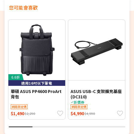
您可能會喜歡
6.6折
適用16吋以下筆電
華碩 ASUS PP4600 ProArt
ASUS USB-C 支架擴充基座
M
背包
(DC310)
P
折價券
網路限定價
網路限定價
$1,490
$4,990
$
$2,290
$4,990