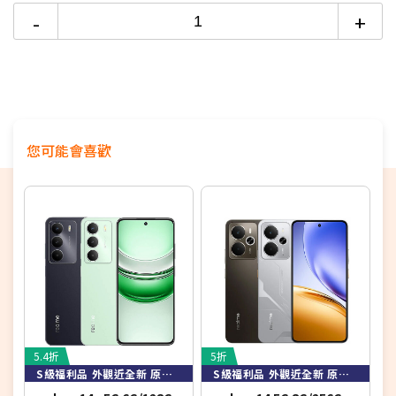
-
S Pen智慧筆記
+
升級1300萬畫素相機解析度
【福利品】
福利品為非全新品之產品，其來源可能是賣場或展場的展示
產品或消費者退換貨的產品。這些產品在以出貨前，皆經過
整修程序，包括功能檢測、整修，除部份可能外觀上會有些
您可能會喜歡
許刮傷瑕疵外，產品功能運作皆為正常。
5.4折
5折
6
S級福利品 外觀近全新 原廠盒裝配件
S級福利品 外觀近全新 原廠盒裝配件