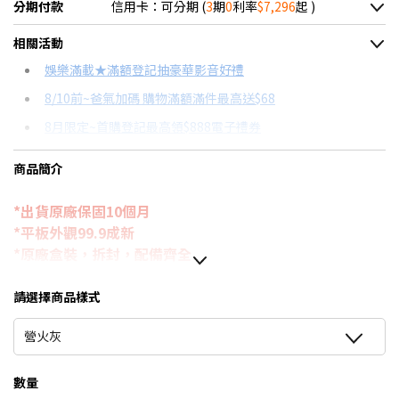
分期付款
信用卡：可分期 (
3
期
0
利率
$7,296
起 )
＊實際可分期數、適用利率，請以購物車顯示為主
相關活動
信用卡分期
娛樂滿載★滿額登記抽豪華影音好禮
8/10前~爸氣加碼 購物滿額滿件最高送$68
分期數
每期金額
配合銀行/業者
8月限定~首購登記最高領$888電子禮券
3期 0利率
$7,296
18家銀行/業者
台灣大哥大Open Possible聯名卡滿額最高回饋25%
商品簡介
6期
$3,903
18家銀行/業者
更多信用卡分期0利率滿額享回饋
*出貨原廠保固10個月
12期
$1,951
18家銀行/業者
*平板外觀99.9成新
24期
$1,003
18家銀行/業者
*原廠盒裝，拆封，配備齊全
13.1”大螢幕
請選擇商品樣式
處理器:Exynos 1580 八核心處理器
營火灰
相機規格:13MP+12MP
數量
搜尋圈不必切換應用程式