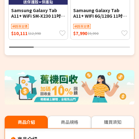
送保護殼+保護貼
Samsung Galaxy Tab
Samaung Galaxy Tab
S
A11+ WiFi SM-X230 11吋
A11+ WIFI 6G/128G 11吋
W
平板電腦 (8G/256G)
(X230) 平板電腦
1
網路限定價
網路限定價
$10,111
$7,990
$
$12,990
$9,990
商品介紹
商品規格
購買須知
商品介紹