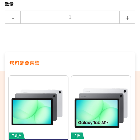
數量
-
+
您可能會喜歡
7.8折
8折
7