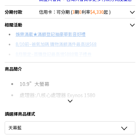
分期付款
信用卡：可分期 (
3
期
0
利率
$4,330
起 )
＊實際可分期數、適用利率，請以購物車顯示為主
相關活動
信用卡分期
娛樂滿載★滿額登記抽豪華影音好禮
8/10前~爸氣加碼 購物滿額滿件最高送$68
分期數
每期金額
配合銀行/業者
8月限定~首購登記最高領$888電子禮券
3期 0利率
$4,330
18家銀行/業者
台灣大哥大Open Possible聯名卡滿額最高回饋25%
商品簡介
6期
$2,316
18家銀行/業者
8/15前~指定購物滿額最高回饋25%
10.9”大螢幕
12期
$1,158
18家銀行/業者
★舊機回收★限量加碼10%回饋
更多信用卡分期0利率滿額享回饋
處理器:八核心處理器 Exynos 1580
24期
$595
18家銀行/業者
【玩家真實心得】 Lenovo Legion Tab 電競平板套裝開箱→
相機規格:13MP+12MP
點我看達人教你買
請選擇商品樣式
使用時尚簡約、支援 AI 技術
Tab S/Tab A 平板差異比較！→點我看達人教你買
天幕藍
配備 S Pen