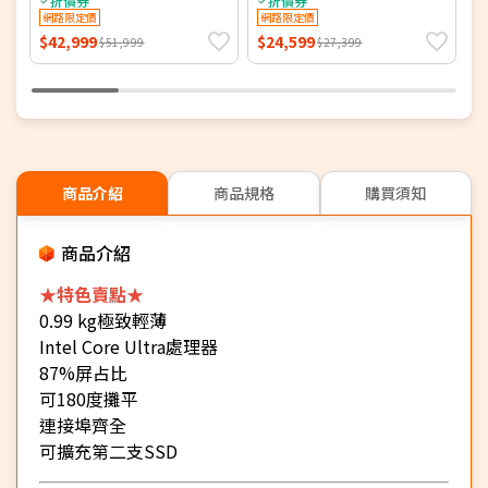
折價券
折價券
IPS 144Hz/AMD Ryzen 7
網路限定價
120U/8G+16G DDR4/1T
網路限定價
I
260/16G DDR5/512G PCIE
PCIe SSD/WIN 11)【全面升
2
$42,999
$24,599
$
$51,999
$27,399
SSD/NVIDIA RTX 5050
級特仕版】
S
8G/WIN 11)
8
商品介紹
商品規格
購買須知
商品介紹
★特色賣點★
0.99 kg極致輕薄
Intel Core Ultra處理器
87%屏占比
可180度攤平
連接埠齊全
可擴充第二支SSD