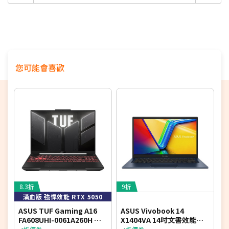
12期
$3,646
18家銀行/業者
記憶體：32GB LPDDR5
(不可擴充)
硬碟：512G M.2 NVMe PCIe 4.0 SSD
+2T PCIe SSD (2T
24期
$1,874
18家銀行/業者
SSD由工程師拆裝)
螢幕：14" WUXGA (1920X1200) IPS/NTSC 45%/300 nits
作業系統：Windows 11 Home
您可能會喜歡
8.3折
9折
8
滿血版 強悍效能 RTX 5050
ASUS TUF Gaming A16
ASUS Vivobook 14
A
FA608UHI-0061A260H 御
X1404VA 14吋文書效能筆
F
鐵灰 16吋電競筆電 (FHD+
電 (FHD IPS/Intel Core 5
光