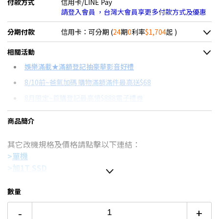
付款方式
信用卡/LINE Pay
請登入會員 ，台灣大會員享更多付款方式及優惠
分期付款
信用卡：可分期 (
24
期
0
利率
$1,704
起 )
＊實際可分期數、適用利率，請以購物車顯示為主
相關活動
信用卡分期
娛樂滿載★滿額登記抽豪華影音好禮
8/10前~爸氣加碼 購物滿額滿件最高送$68
分期數
每期金額
配合銀行/業者
8月限定~首購登記最高領$888電子禮券
3期 0利率
$13,633
18家銀行/業者
8/15前~指定購物滿額最高回饋25%
商品簡介
6期 0利率
$6,816
17家銀行/業者
台灣大哥大Open Possible聯名卡滿額最高回饋25%
其它改機規格及價格請點擊以下連結：
12期 0利率
$3,408
7家銀行/業者
更多信用卡分期0利率滿額享回饋
>
單機
AI PC是什麼？→點我看達人教你買
18期 0利率
$2,272
3家銀行/業者
>
加1T SSD
特仕版筆電推薦→點我看達人教你買
>加2T SSD
(本賣場)
24期 0利率
$1,704
2家銀行/業者
規格說明：
數量
處理器：Intel Ultra 7-155U
6期
$7,293
18家銀行/業者
-
+
顯示晶片：Intel Graphics