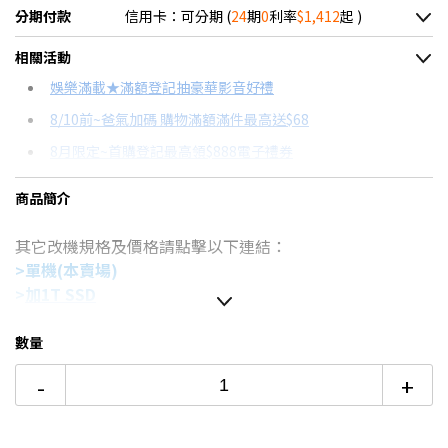
分期付款
信用卡：可分期 (
24
期
0
利率
$1,412
起 )
＊實際可分期數、適用利率，請以購物車顯示為主
相關活動
信用卡分期
娛樂滿載★滿額登記抽豪華影音好禮
8/10前~爸氣加碼 購物滿額滿件最高送$68
分期數
每期金額
配合銀行/業者
8月限定~首購登記最高領$888電子禮券
3期 0利率
$11,300
18家銀行/業者
8/15前~指定購物滿額最高回饋25%
商品簡介
6期 0利率
$5,650
17家銀行/業者
台灣大哥大Open Possible聯名卡滿額最高回饋25%
其它改機規格及價格請點擊以下連結：
12期 0利率
$2,825
7家銀行/業者
更多信用卡分期0利率滿額享回饋
>單機(本賣場)
AI PC是什麼？→點我看達人教你買
18期 0利率
$1,883
3家銀行/業者
>
加1T SSD
特仕版筆電推薦→點我看達人教你買
>
加2T SSD
24期 0利率
$1,412
2家銀行/業者
規格說明：
數量
處理器：Intel Ultra 7-155U
6期
$6,045
18家銀行/業者
-
+
顯示晶片：Intel Graphics
12期
$3,022
18家銀行/業者
記憶體：32GB LPDDR5
(不可擴充)
硬碟：512G M.2 NVMe PCIe 4.0 SSD
(可擴充)