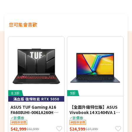
24期
$1,553
18家銀行/業者
螢幕：14" WUXGA (1920X1200) IPS/NTSC 45%/300 nits
作業系統：Windows 11 Home
您可能會喜歡
8.3折
9折
8
滿血版 強悍效能 RTX 5050
ASUS TUF Gaming A16
【全面升級特仕版】ASUS
A
FA608UHI-0061A260H 御
Vivobook 14 X1404VA 14
F
鐵灰 16吋電競筆電 (FHD+
吋文書效能筆電 (FHD
光
折價券
折價券
IPS 144Hz/AMD Ryzen 7
網路限定價
IPS/Intel Core 5
網路限定價
I
260/16G DDR5/512G PCIE
120U/8G+16G DDR4/1T
2
$42,999
$24,599
$
$51,999
$27,399