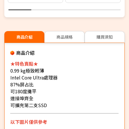
SSD/NVIDIA RTX 5050
PCIe SSD/WIN 11)
S
8G/WIN 11)
8
商品介紹
商品規格
購買須知
商品介紹
★特色賣點★
0.99 kg極致輕薄
Intel Core Ultra處理器
87%屏占比
可180度攤平
連接埠齊全
可擴充第二支SSD
以下圖片僅供參考