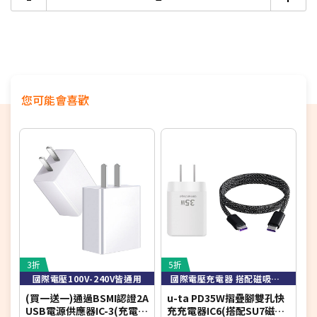
您可能會喜歡
3折
5折
8
國際電壓100V-240V皆通用
國際電壓充電器 搭配磁吸收納快充充電線
(買一送一)通過BSMI認證2A
u-ta PD35W摺疊腳雙孔快
u
USB電源供應器IC-3(充電
充充電器IC6(搭配SU7磁吸
氮