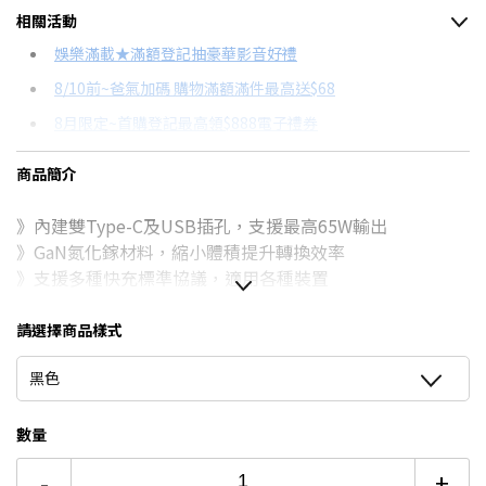
相關活動
信用卡分期
娛樂滿載★滿額登記抽豪華影音好禮
8/10前~爸氣加碼 購物滿額滿件最高送$68
分期數
每期金額
配合銀行/業者
8月限定~首購登記最高領$888電子禮券
3期
$284
18家銀行/業者
台灣大哥大Open Possible聯名卡滿額最高回饋25%
商品簡介
6期
$142
18家銀行/業者
更多信用卡分期0利率滿額享回饋
》內建雙Type-C及USB插孔，支援最高65W輸出
12期
$71
18家銀行/業者
》GaN氮化鎵材料，縮小體積提升轉換效率
24期
$36
18家銀行/業者
》支援多種快充標準協議，適用各種裝置
》摺疊收折式AC插頭，收納攜帶更加方便
》支援多種電路保護機制，保障使用安全
請選擇商品樣式
》經台灣BSMI安全認證，使用安全有保障
黑色
》原廠一年有限保固
數量
-
+