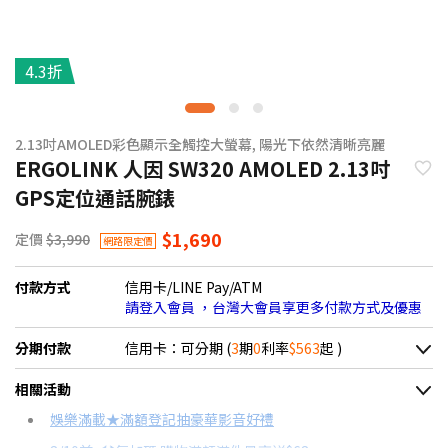
4.3折
2.13吋AMOLED彩色顯示全觸控大螢幕, 陽光下依然清晰亮麗
ERGOLINK 人因 SW320 AMOLED 2.13吋
GPS定位通話腕錶
$1,690
定價
$3,990
網路限定價
付款方式
信用卡/LINE Pay/ATM
請登入會員 ，台灣大會員享更多付款方式及優惠
分期付款
信用卡：可分期 (
3
期
0
利率
$563
起 )
＊實際可分期數、適用利率，請以購物車顯示為主
相關活動
信用卡分期
娛樂滿載★滿額登記抽豪華影音好禮