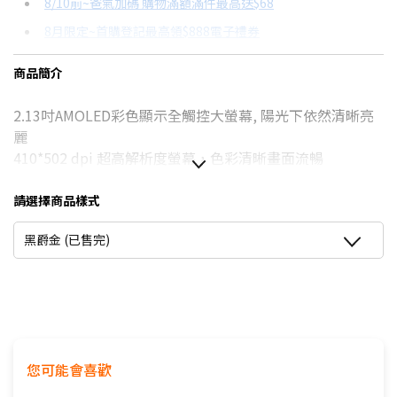
8/10前~爸氣加碼 購物滿額滿件最高送$68
分期數
每期金額
配合銀行/業者
8月限定~首購登記最高領$888電子禮券
3期 0利率
$563
18家銀行/業者
台灣大哥大Open Possible聯名卡滿額最高回饋25%
商品簡介
6期
$301
18家銀行/業者
8/15前~指定購物滿額最高回饋25%
2.13吋AMOLED彩色顯示全觸控大螢幕, 陽光下依然清晰亮
12期
$150
18家銀行/業者
更多信用卡分期0利率滿額享回饋
麗
24期
$77
18家銀行/業者
410*502 dpi 超高解析度螢幕，色彩清晰畫面流暢
全面支援美國GPS、中國北斗、歐盟伽利略、日本QZSS、
俄國GLONASS五種定位系統，精準度高達2公尺以內 .離線
請選擇商品樣式
GPS定位跑步紀錄軌跡不需帶手機
黑爵金 (已售完)
1ATM等級可承受相當於 10 公尺深的水壓(潑水、下雨、下
雪、淋浴均可使用)
連續、即時、定時心率監測準確率高達95%以上，心率異常
提醒確保生命安全
SOS 速撥救援通話功能，身體不適/壞人跟蹤/兒童老人迷路
即刻獲得協助
您可能會喜歡
百種運動鍛鍊/ APP內建分級健身課程及計畫
百種以上免費精彩錶盤每日更新滿足你的百變風格，可自定