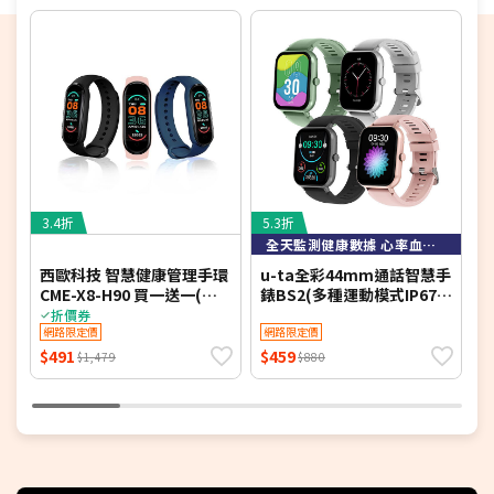
義1組錶面(自選相片)
創新旋轉撥輪智慧技術，錶冠操作方便
可設定睡眠/計步/運動鍛鍊目標，監控24小時心律/血氧等
健康紀錄，並設定起床鬧鐘/久坐提醒/喝水提醒等功能，協
助您養成健康習慣
ABS/ 玻纖混合塑鋼錶殼搭配2.5D弧面高硬度耐刮玻璃鏡片
獨家搭配負離子能量TPU矽膠磁吸錶帶，2000單位高含量
彷彿置身於森林浴中
3.4折
5.3折
奈米技術將電氣石..熔入錶帶內，均衡能量穩定釋放長時間
全天監測健康數據 心率血氧 經期睡眠
配戴亦不衰退
西歐科技 智慧健康管理手環
u-ta全彩44mm通話智慧手
G
中文繁體/簡體訊息均可同步推送，可達八則，抬手自動顯
CME-X8-H90 買一送一(夢
錶BS2(多種運動模式IP67防
示可從錶面快速讀取，支援多種訊息提醒
幻黑/活力粉/海洋藍)
水 手錶 手環 運動記錄必備)
折價券
網路限定價
網路限定價
LINE/FB/WeChat/Twitter等
$491
$459
$
$1,479
$880
藍牙語音/Line通話/手錶暢聽手機音樂，訊息、來電不漏接
註：不可在熱水淋浴間、三溫暖或潛水時使用，並避免直接
受到水流衝擊。