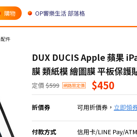
購物
OP響樂生活 部落格
d 配件
DUX DUCIS Apple 蘋果 iP
膜 類紙模 繪圖膜 平板保護
$450
定價
$599
網路限定價
折價券
可用折價券，
立即領
付款方式
信用卡/LINE Pay/AT