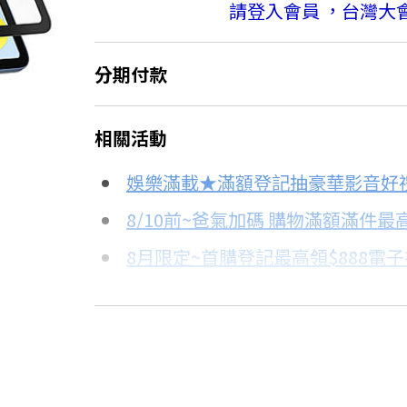
請登入會員 ，台灣大
分期付款
＊實際可分期數、適用利率，請以購物
相關活動
信用卡分期
娛樂滿載★滿額登記抽豪華影音好
分期數
每期金額
8/10前~爸氣加碼 購物滿額滿件最高
8月限定~首購登記最高領$888電
3期
$160
台灣大哥大Open Possible聯名
6期
$80
更多信用卡分期0利率滿額享回饋
■iPad 全系列配件→點我■
12期
$40