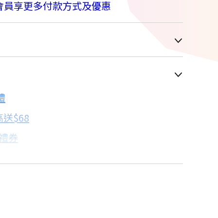
會員享更多付款方式及優惠
車顯示為主
禮
配合銀行/業者
送$68
子禮券
18家銀行/業者
卡滿額最高回饋25%
18家銀行/業者
18家銀行/業者