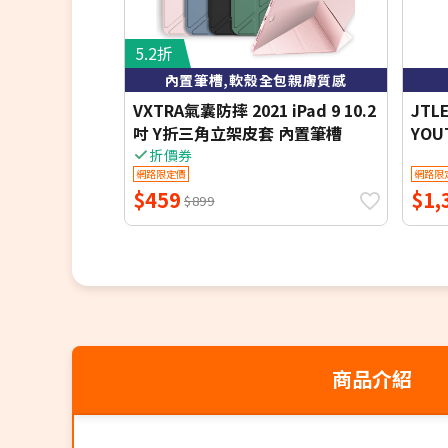
5.2折
內置筆槽,軟殼全包親膚質感
VXTRA氣囊防摔 2021 iPad 9 10.2
JTLE
吋 Y折三角立架皮套 內置筆槽
YOU
可拆
折價券
網路限定價
網路限
Pen
$459
$1,
$899
商品介紹