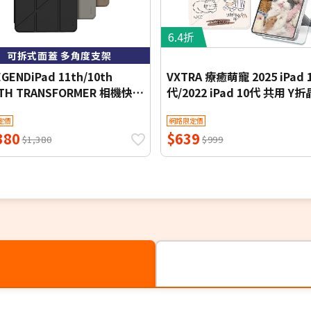
6.4折
可拆式面蓋 多角度支架
GENDiPad 11th/10th
VXTRA 療癒萌寵 2025 iPad 
TH TRANSFORMER 相機快取
代/2022 iPad 10代 共用 Y
面蓋防摔保護殼（含Apple
防摔立架皮套+9H玻璃貼(合
定價
網路限定價
cil槽）
380
$639
$1,380
$999