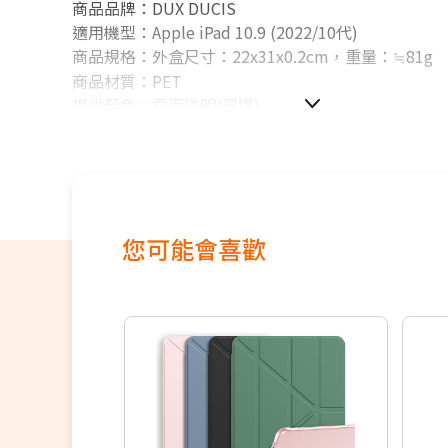
商品品牌：DUX DUCIS
適用機型：Apple iPad 10.9 (2022/10代)
商品規格：外盒尺寸：22x31x0.2cm，重量：≒81g
商品材質：PET
提供顏色：霧面透明(黑邊)
內容物：畫紙膜*1、貼膜工具*1組
．紙質觸感，絕佳書寫體驗
．表面特殊加工，阻力恰到好處
．新增抗反光塗層，不眩光更好用
．超級輕薄，不影響觸控筆訊號，不易斷觸
您可能會喜歡
．貼膜採吸附技術，簡單易貼
訂購前，請務必自行確認所訂購的型號(是否與該機型
本產品皆以實品拍攝商品，但因拍攝時受環境、光線
可能會與實物有稍許誤差，出貨以實際商品為準。