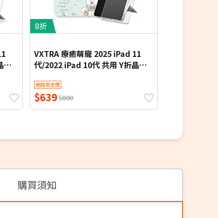
8折
8折
11
VXTRA 療癒萌寵 2025 iPad 11
VXTRA 玩偶堆堆
折晶透
代/2022 iPad 10代 共用 Y折晶透
代/2022 iPa
購價)
防摔立架皮套(笑笑犬)+9H玻璃貼
防摔立架皮套+
網路限定價
網路限定價
(合購價)
$639
$639
$800
$800
購買須知