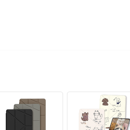
24期
$20
相同)
影響，顏色表現