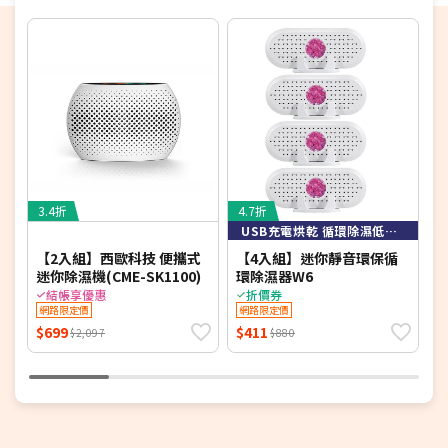
3.4折
4.7折
7
USB充電烘乾 循環除濕低碳節能
【2入組】西歐科技 便攜式
【4入組】迷你靜音環保循
S
迷你除濕機(CME-SK1100)
環除濕器W6
8
結帳享優惠
折價券
網路限定價
網路限定價
$699
$411
$
$2,097
$880