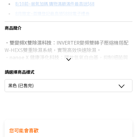
8/10前~爸氣加碼 購物滿額滿件最高送$68
分期數
每期金額
配合銀行/業者
8月限定~首購登記最高領$888電子禮券
3期 0利率
$5,670
18家銀行/業者
台灣大哥大Open Possible聯名卡滿額最高回饋25%
商品簡介
6期
$3,033
18家銀行/業者
更多信用卡分期0利率滿額享回饋
・
雙變頻X雙除濕科技
：INVERTER變頻雙轉子壓縮機搭配
12期
$1,516
18家銀行/業者
電視降到底破盤
W-HEXS雙重除濕系統，實現高效快速除濕。
除濕機挑選七大重點！→點我看達人教你買
24期
$779
18家銀行/業者
・
nanoe X 健康淨化科技
：釋放氫氧自由基，抑制細菌與
黴菌，提升空氣潔淨度。
・
LED大尺寸觸控螢幕
：全平面觸控按鍵，操作直覺簡便。
請選擇商品樣式
・
烘鞋與烘衣櫃專用配件
：標配多功能烘乾配件，滿足多樣
黑色 (已售完)
烘乾需求。
・
單手側拉水箱設計
：4公升大容量水箱，輕鬆拆卸清洗，
方便省力。
・
萬向輪與自動捲線
：底部萬向輪靈活移動，自動捲線設計
整齊收納電源線。
・
IoT內建與聲控智慧操作
：支援智慧連網與語音控制，操
您可能會喜歡
作更便利。