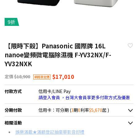
9折
【限時下殺】Panasonic 國際牌 16L
nanoe變頻微電腦除濕機 F-YV32NX/F-
YV32NXK
$17,010
定價
$18,900
網路限定價
付款方式
信用卡/LINE Pay
請登入會員 ，台灣大會員享更多付款方式及優惠
分期付款
信用卡：可分期 (
3
期
0
利率
$5,670
起 )
＊實際可分期數、適用利率，請以購物車顯示為主
相關活動
信用卡分期
娛樂滿載★滿額登記抽豪華影音好禮