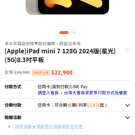
享半年竊盜保障▼超好攜帶，超靈活多用
(Apple)iPad mini 7 128G 2024版(星光)
(5G)8.3吋平板
$22,900
定價
$24,900
網路限定價
付款方式
信用卡/貨到付款/LINE Pay
請登入會員 ，台灣大會員享更多付款方式及優惠
分期付款
信用卡：可分期 (
6
期
0
利率
$3,816
起 )
＊實際可分期數、適用利率，請以購物車顯示為主
相關活動
信用卡分期
娛樂滿載★滿額登記抽豪華影音好禮