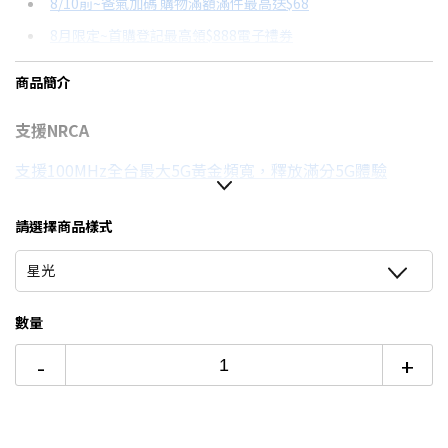
8/10前~爸氣加碼 購物滿額滿件最高送$68
分期數
每期金額
配合銀行/業者
8月限定~首購登記最高領$888電子禮券
3期 0利率
$7,633
18家銀行/業者
台灣大哥大Open Possible聯名卡滿額最高回饋25%
商品簡介
6期 0利率
$3,816
17家銀行/業者
8/15前~指定購物滿額最高回饋25%
支援NRCA
6期
$4,083
18家銀行/業者
更多信用卡分期0利率滿額享回饋
★舊機回收★限量加碼10%回饋
支援100MHz全台最大5G黃金頻寬，釋放滿分5G體驗
12期
$2,041
18家銀行/業者
■iPad 全系列配件→點我■
•
8.3 吋 Liquid Retina 顯示器:
絢麗的 Liquid Retina 顯
24期
$1,049
18家銀行/業者
請選擇商品樣式
【玩家真實心得】 Lenovo Legion Tab 電競平板套裝開箱→
示器，具備 P3 廣色域、原彩顯示和超低反射率等先進技
點我看達人教你買
術。
星光
推薦支援NRCA手機→點我看達人教你買
•
效能表現：
A17 Pro 晶片驅動強大的效能表現和超快速
的繪圖處理能力，玩起遊戲大呼過癮。滿足一天所需的電池
數量
續航力，任何工作或計畫案，iPad mini 都能隨時迎戰。
•
iPadOS + App
：
i
PadOS 讓 iPad 更具生產力，直覺且
-
+
靈活多用。可以同時執行多個 app、以隨手寫功能用 Apple
Pencil 在任何文字欄位書寫，還能編輯和分享照片。
•
先進相機：
配備 1200 萬像素超廣角前置相機，支援人