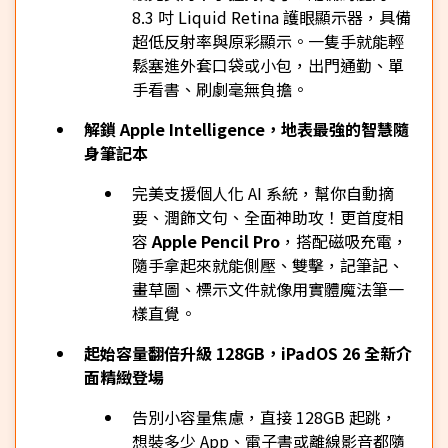
8.3 吋 Liquid Retina 護眼顯示器，具備
超低反射率與原彩顯示。一隻手就能輕
鬆塞進外套口袋或小包，出門通勤、單
手看書、刷劇毫無負擔。
解鎖 Apple Intelligence，地表最強的智慧隨
身筆記本
完美支援個人化 AI 系統，幫你自動摘
要、潤飾文句、全面神助攻！更首度相
容
Apple Pencil Pro
，搭配磁吸充電，
隨手拿起來就能側壓、雙擊，記筆記、
畫草圖、標示文件就像用實體魔法筆一
樣直覺。
起始容量翻倍升級 128GB，iPadOS 26 全新介
面精緻登場
告別小容量焦慮，直接 128GB 起跳，
想裝多少 App、電子書或離線影音都隨