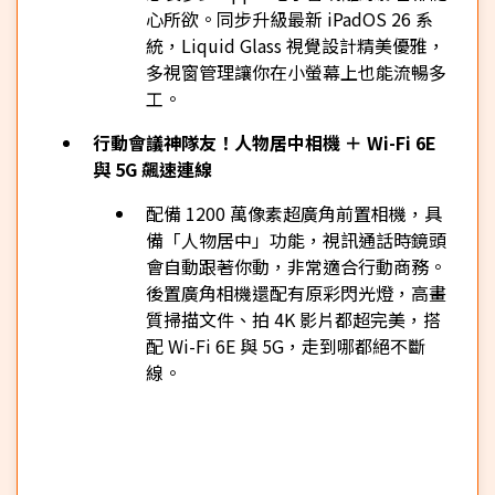
心所欲。同步升級最新 iPadOS 26 系
統，Liquid Glass 視覺設計精美優雅，
多視窗管理讓你在小螢幕上也能流暢多
工。
行動會議神隊友！人物居中相機 ＋ Wi-Fi 6E
與 5G 飆速連線
配備 1200 萬像素超廣角前置相機，具
備「人物居中」功能，視訊通話時鏡頭
會自動跟著你動，非常適合行動商務。
後置廣角相機還配有原彩閃光燈，高畫
質掃描文件、拍 4K 影片都超完美，搭
配 Wi-Fi 6E 與 5G，走到哪都絕不斷
線。