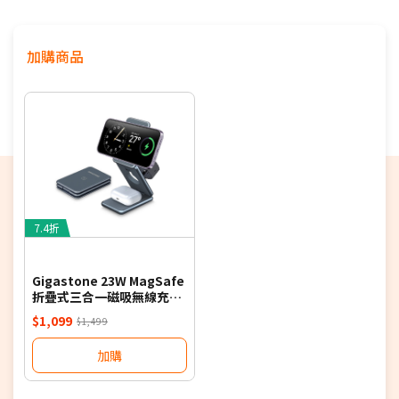
物居中功能，方便進行視訊會議或自拍美照。1200 萬像素
廣角後置相機配備原彩閃光燈，掃描文件、拍攝照片與 4K
影片。
加購商品
•
連線能力
：
Wi-Fi 6E 的快速無線連線能力，迅速傳輸照
片、文件和大型的影片檔案。即使身邊沒有 Wi-Fi 訊號，超
飆速 5G ，靈活地保持連線。使用 USB-C 連接器，則可享
更快的 USB-C 傳輸速度。
•
Touch ID 解鎖與付款：
內建頂端按鈕中的 Touch ID，
讓你用指紋就能解鎖 iPad mini、登入 app，和使用 Apple
Pay 安全地付款。
7.4折
Gigastone 23W MagSafe
折疊式三合一磁吸無線充電
座-深灰
$1,099
$1,499
加購