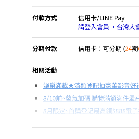
付款方式
信用卡/LINE Pay
請登入會員 ，台灣大
分期付款
信用卡：可分期 (
24
期
＊實際可分期數、適用利率，請以購物
相關活動
信用卡分期
娛樂滿載★滿額登記抽豪華影音好
分期數
每期金額
8/10前~爸氣加碼 購物滿額滿件最高
8月限定~首購登記最高領$888電
3期 0利率
$20,999
台灣大哥大Open Possible聯名
6期 0利率
$10,499
更多信用卡分期0利率滿額享回饋