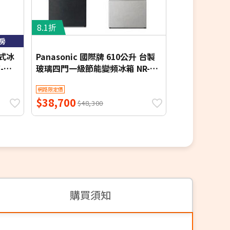
8.1折
8.8折
房
含基本安裝舊
頻式冰
Panasonic 國際牌 610公升 台製
LG 樂金 GR-A
-
玻璃四門一級節能變頻冰箱 NR-
InstaVie
D615XGS-W 含基本安裝【限時優
冰箱 星夜黑
結帳享優惠
網路限定價
網路限定價
惠】
$38,700
$104,700
$48,300
$
購買須知