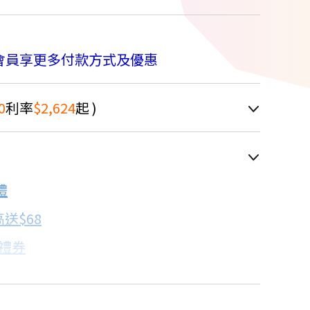
會員享更多付款方式及優惠
0
利率
$2,624
起 )
車顯示為主
禮
配合銀行/業者
送$68
子禮券
18家銀行/業者
卡滿額最高回饋25%
17家銀行/業者