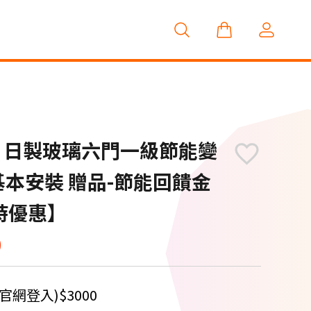
0公升 日製玻璃六門一級節能變
1含基本安裝 贈品-節能回饋金
限時優惠】
9
網登入)$3000