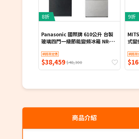
IoT 連網模組
8折
9折
Panasonic 國際牌 610公升 台製
MIT
玻璃四門一級節能變頻冰箱 NR-
式變頻
D615XGS-B 含基本安裝【限時優
安裝
網路限定價
網路限
惠】
$38,459
$16
$48,300
商品介紹