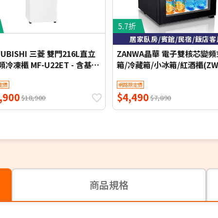
5.7折
居家臥房/賓館/民宿/飯店客
SUBISHI 三菱 雙門216L直立
ZANWA晶華 電子雙核芯變
冷凍櫃 MF-U22ET - 含基本
箱/冷藏箱/小冰箱/紅酒櫃(ZW
+舊機回收
30STF)
定價
網路限定價
,900
$4,490
$18,900
$7,890
商品規格