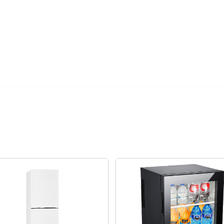
電視降到底破盤
12期 0利率
$5,249
18期 0利率
$3,499
24期 0利率
$2,624