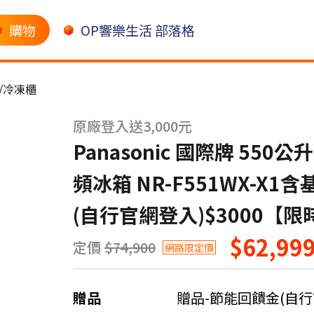
購物
OP響樂生活 部落格
/冷凍櫃
原廠登入送3,000元
Panasonic 國際牌 55
頻冰箱 NR-F551WX-X
(自行官網登入)$3000【
$62,99
定價
$74,900
網路限定價
贈品
贈品-節能回饋金(自行官