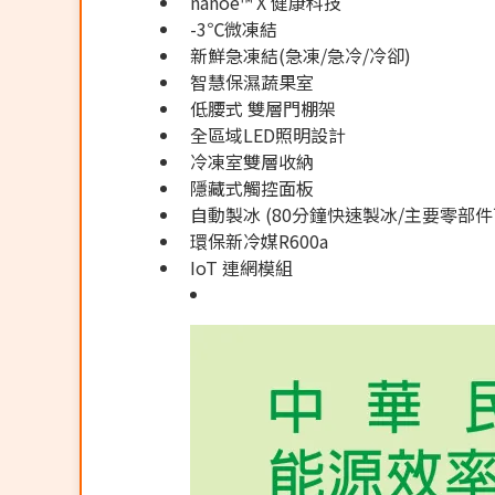
nanoe™ X 健康科技
-3℃微凍結
新鮮急凍結(急凍/急冷/冷卻)
智慧保濕蔬果室
低腰式 雙層門棚架
全區域LED照明設計
冷凍室雙層收納
隱藏式觸控面板
自動製冰 (80分鐘快速製冰/主要零部件
環保新冷媒R600a
IoT 連網模組