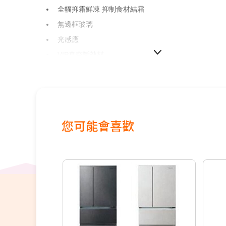
全幅抑霜鮮凍 抑制食材結霜
無邊框玻璃
光感應
VIP真空斷熱材
上置式變頻壓縮機
nanoe™ X 健康科技
-3℃微凍結
新鮮急凍結(急凍/急冷/冷卻)
您可能會喜歡
智慧保濕蔬果室
低腰式 雙層門棚架
全區域LED照明設計
冷凍室雙層收納
隱藏式觸控面板
自動製冰 (80分鐘快速製冰/主要零部件可水洗)
環保新冷媒R600a