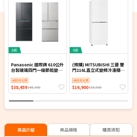
低腰式 雙層門棚架
全區域LED照明設計
冷凍室雙層收納
隱藏式觸控面板
自動製冰 (80分鐘快速製冰/主要零部件可水洗)
8折
9折
5
環保新冷媒R600a
IoT 連網模組
Panasonic 國際牌 610公升
(預購) MITSUBISHI 三菱 雙
Z
台製玻璃四門一級節能變頻
門216L直立式變頻冷凍櫃
冰箱 NR-D615XGS-B 含基
MF-U22ET - 含基本安裝+舊
酒
本安裝【限時優惠】
網路限定價
機回收
網路限定價
$38,459
$16,900
$
$48,300
$18,900
商品介紹
商品規格
購買須知