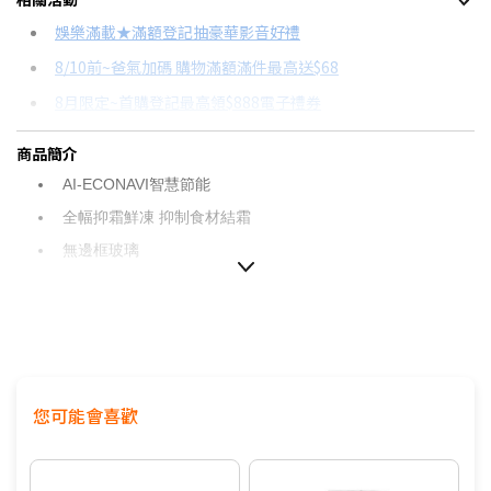
信用卡分期
娛樂滿載★滿額登記抽豪華影音好禮
8/10前~爸氣加碼 購物滿額滿件最高送$68
分期數
每期金額
配合銀行/業者
8月限定~首購登記最高領$888電子禮券
3期 0利率
$20,851
18家銀行/業者
台灣大哥大Open Possible聯名卡滿額最高回饋25%
商品簡介
6期 0利率
$10,425
17家銀行/業者
更多信用卡分期0利率滿額享回饋
AI-ECONAVI智慧節能
12期 0利率
$5,212
7家銀行/業者
電視降到底破盤
全幅抑霜鮮凍 抑制食材結霜
18期 0利率
$3,475
3家銀行/業者
無邊框玻璃
光感應
24期 0利率
$2,606
2家銀行/業者
VIP真空斷熱材
上置式變頻壓縮機
nanoe™ X 健康科技
您可能會喜歡
-3℃微凍結
新鮮急凍結(急凍/急冷/冷卻)
智慧保濕蔬果室