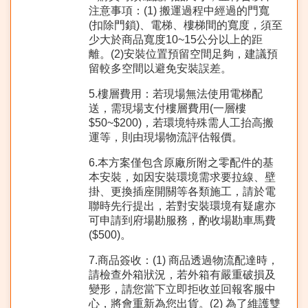
注意事項：(1) 搬運過程中經過的門寬
(扣除門鎖)、電梯、樓梯間的寬度，須至
少大於商品寬度10~15公分以上的距
離。(2)安裝位置預留空間足夠，建議預
留較多空間以避免安裝誤差。
5.樓層費用：若現場無法使用電梯配
送，需現場支付樓層費用(一層樓
$50~$200)，若環境特殊需人工抬高搬
運等，則由現場物流評估報價。
6.本方案僅包含原廠所附之零配件的基
本安裝，如因安裝環境需求要拉線、壁
掛、更換插座開關等各類施工，請於電
聯時先行提出，若對安裝環境有疑慮亦
可申請到府場勘服務，酌收場勘車馬費
($500)。
7.商品簽收：(1) 商品透過物流配達時，
請檢查外箱狀況，若外箱有嚴重破損及
變形，請您當下立即拒收並回報客服中
心，將會重新為您出貨。(2) 為了維護雙