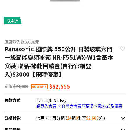
8.4折
原廠登入送3,000元
Panasonic 國際牌 550公升 日製玻璃六門
一級節能變頻冰箱 NR-F551WX-W1含基本
安裝 贈品-節能回饋金(自行官網登
入)$3000【限時優惠】
$62,555
定價
$74,900
網路限定價
付款方式
信用卡/LINE Pay
請登入會員 ，台灣大會員享更多付款方式及優惠
分期付款
信用卡：可分期 (
24
期
0
利率
$2,606
起 )
＊實際可分期數、適用利率，請以購物車顯示為主
相關活動