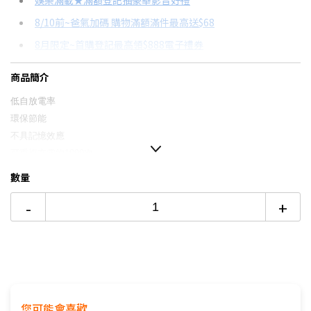
娛樂滿載★滿額登記抽豪華影音好禮
8/10前~爸氣加碼 購物滿額滿件最高送$68
分期數
每期金額
配合銀行/業者
8月限定~首購登記最高領$888電子禮券
3期
$283
18家銀行/業者
台灣大哥大Open Possible聯名卡滿額最高回饋25%
商品簡介
6期
$141
18家銀行/業者
更多信用卡分期0利率滿額享回饋
低自放電率
12期
$70
18家銀行/業者
環保節能
不具記憶效應
24期
$36
18家銀行/業者
可重複充電約1000次
4
號電池(AAA)，適用範圍廣
數量
-
+
您可能會喜歡