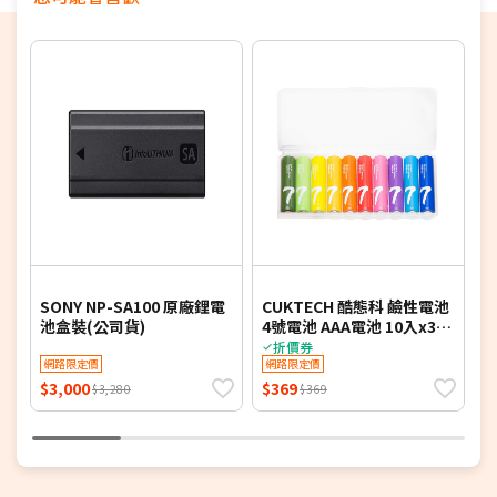
4
SONY NP-SA100 原廠鋰電
CUKTECH 酷態科 鹼性電池
i
池盒裝(公司貨)
4號電池 AAA電池 10入x3組
3
(30入) B07
入
折價券
網路限定價
網路限定價
$3,000
$369
$
$3,280
$369