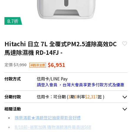
8.7折
Hitachi 日立 7L 全覆式PM2.5濾除高效DC
馬達除濕機 RD-14FJ -
$6,951
定價
$7,990
網路限定價
付款方式
信用卡/LINE Pay
請登入會員 ，台灣大會員享更多付款方式及優惠
分期付款
信用卡：可分期 (
3
期
0
利率
$2,317
起 )
＊實際可分期數、適用利率，請以購物車顯示為主
相關活動
信用卡分期
娛樂滿載★滿額登記抽豪華影音好禮
8/10前~爸氣加碼 購物滿額滿件最高送$68
分期數
每期金額
配合銀行/業者