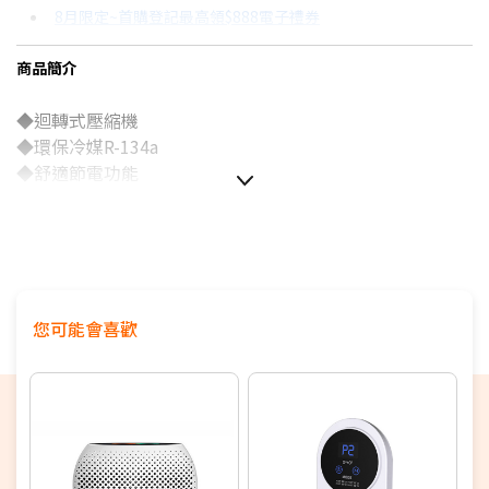
8月限定~首購登記最高領$888電子禮券
3期 0利率
$2,317
18家銀行/業者
台灣大哥大Open Possible聯名卡滿額最高回饋25%
商品簡介
6期
$1,239
18家銀行/業者
8/15前~指定購物滿額最高回饋25%
◆迴轉式壓縮機
12期
$619
18家銀行/業者
更多信用卡分期0利率滿額享回饋
◆環保冷媒R-134a
電視降到底破盤
24期
$318
18家銀行/業者
◆舒適節電功能
智慧家電功能有哪些？→點我看達人教你買
◆低濕乾燥運轉功能
◆1-12小時定時關機
除濕機挑選七大重點！→點我看達人教你買
◆四輪萬向移動
◆高效DC馬達
◆連續排水裝置
您可能會喜歡