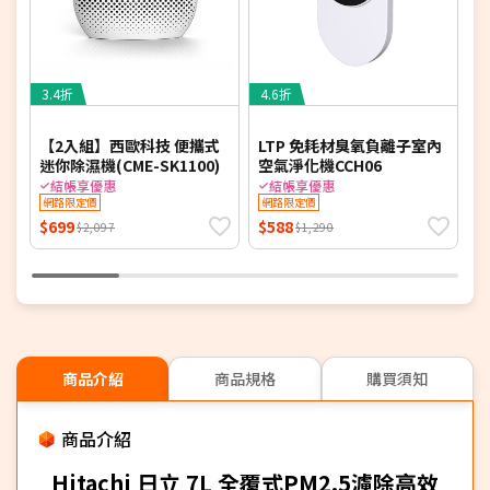
3.4折
4.6折
4
【2入組】西歐科技 便攜式
LTP 免耗材臭氧負離子室內
迷你除濕機(CME-SK1100)
空氣淨化機CCH06
結帳享優惠
結帳享優惠
網路限定價
網路限定價
$699
$588
$
$2,097
$1,290
商品介紹
商品規格
購買須知
商品介紹
Hitachi 日立 7L 全覆式PM2.5濾除高效