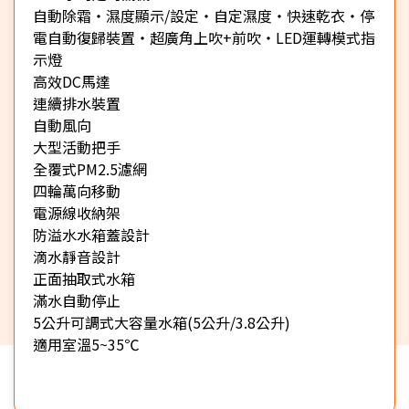
自動除霜‧濕度顯示/設定‧自定濕度‧快速乾衣‧停
電自動復歸裝置‧超廣角上吹+前吹‧LED運轉模式指
示燈
高效DC馬達
連續排水裝置
自動風向
大型活動把手
全覆式PM2.5濾網
四輪萬向移動
電源線收納架
防溢水水箱蓋設計
滴水靜音設計
正面抽取式水箱
滿水自動停止
5公升可調式大容量水箱(5公升/3.8公升)
適用室溫5~35℃