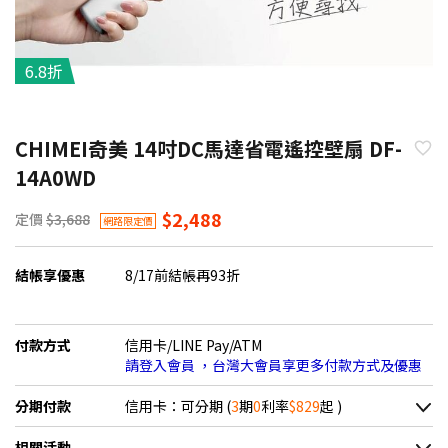
6.8折
CHIMEI奇美 14吋DC馬達省電遙控壁扇 DF-
14A0WD
$2,488
定價
$3,688
網路限定價
結帳享優惠
8/17前結帳再93折
付款方式
信用卡/LINE Pay/ATM
請登入會員 ，台灣大會員享更多付款方式及優惠
分期付款
信用卡：可分期 (
3
期
0
利率
$829
起 )
＊實際可分期數、適用利率，請以購物車顯示為主
相關活動