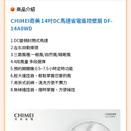
商品介紹
CHIMEI奇美 14吋DC馬達省電遙控壁扇 DF-
14A0WD
1.DC變頻封閉式馬達
2.左右自動擺頭
3.三類風種:一般風/自然風/睡眠風
4.4段風量 多段選擇
5.預約開關機:0.5~7.5小時定時功能
6.超大遙控器，輕鬆掌握您要的風
7.易拆式前網，清洗方便不費力
8.無線遙控器，隨時掌握，方便操控