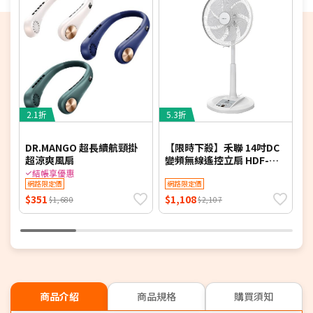
2.1折
5.3折
4
DR.MANGO 超長續航頸掛
【限時下殺】禾聯 14吋DC
超涼爽風扇
變頻無線遙控立扇 HDF-
頭
14AH780-M (同HDF-
結帳享優惠
網路限定價
14AH770/HDF-14AH780)
網路限定價
$351
$1,108
$
$1,680
$2,107
商品介紹
商品規格
購買須知