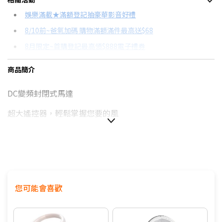
信用卡分期
娛樂滿載★滿額登記抽豪華影音好禮
8/10前~爸氣加碼 購物滿額滿件最高送$68
分期數
每期金額
配合銀行/業者
8月限定~首購登記最高領$888電子禮券
3期 0利率
$829
18家銀行/業者
台灣大哥大Open Possible聯名卡滿額最高回饋25%
商品簡介
6期
$443
18家銀行/業者
更多信用卡分期0利率滿額享回饋
DC變頻封閉式馬達
12期
$221
18家銀行/業者
電視降到底破盤
DC與AC風扇有什麼不同？→點我看達人教你買
超大遙控器，輕鬆掌握您要的風
24期
$114
18家銀行/業者
易拆式前網，清洗方便不費力
您可能會喜歡