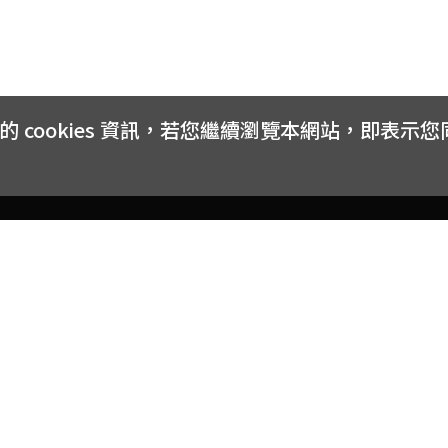
cookies 資訊，若您繼續瀏覽本網站，即表示
客戶服務
會員權益
關於
常見問題
會員隱私與權益
品牌
大宗採購方案
購物條款
網站
訂閱電子報
中獎公告
聯絡