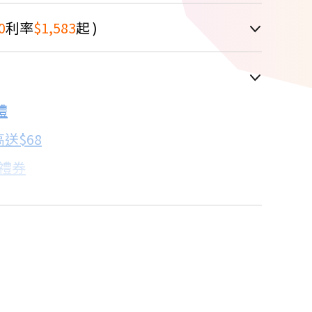
0
利率
$1,583
起 )
車顯示為主
禮
配合銀行/業者
送$68
子禮券
18家銀行/業者
卡滿額最高回饋25%
17家銀行/業者
7家銀行/業者
18家銀行/業者