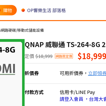
購物
OP響樂生活 部落格
AS網路硬碟/移動式儲能設備
QNAP 威聯通 TS-264-8G
$18,99
定價
$18,999
網路限定價
折價券
可用折價券，
立即領
付款方式
信用卡/LINE Pay
請登入會員 ，台灣大