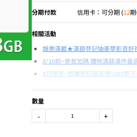
分期付款
信用卡：可分期 (
12
期
＊實際可分期數、適用利率，請以購物
相關活動
信用卡分期
娛樂滿載★滿額登記抽豪華影音好
分期數
每期金額
8/10前~爸氣加碼 購物滿額滿件最高
8月限定~首購登記最高領$888電
3期 0利率
$6,333
台灣大哥大Open Possible聯名
6期 0利率
$3,166
更多信用卡分期0利率滿額享回饋
數量
12期 0利率
$1,583
-
+
6期
$3,388