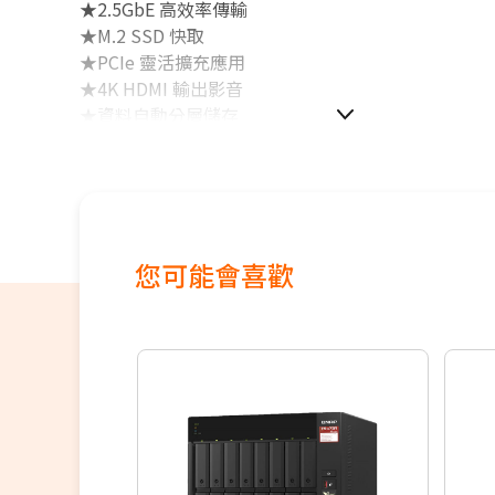
★2.5GbE 高效率傳輸
★M.2 SSD 快取
★PCIe 靈活擴充應用
★4K HDMI 輸出影音
★資料自動分層儲存
您可能會喜歡