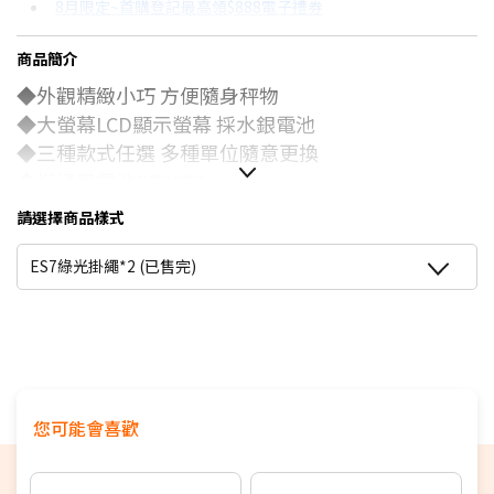
8月限定~首購登記最高領$888電子禮券
3期
$89
18家銀行/業者
台灣大哥大Open Possible聯名卡滿額最高回饋25%
商品簡介
6期
$44
18家銀行/業者
更多信用卡分期0利率滿額享回饋
◆外觀精緻小巧 方便隨身秤物
12期
$22
18家銀行/業者
電視降到底破盤
◆大螢幕LCD顯示螢幕 採水銀電池
◆三種款式任選 多種單位隨意更換
24期
$11
18家銀行/業者
◆採
通用電池CR2032
請選擇商品樣式
ES7綠光掛繩*2 (已售完)
您可能會喜歡