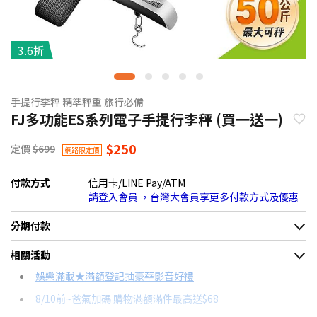
3.6折
手提行李秤 精準秤重 旅行必備
FJ多功能ES系列電子手提行李秤 (買一送一)
$250
定價
$699
網路限定價
付款方式
信用卡/LINE Pay/ATM
請登入會員 ，台灣大會員享更多付款方式及優惠
分期付款
＊實際可分期數、適用利率，請以購物車顯示為主
相關活動
信用卡分期
娛樂滿載★滿額登記抽豪華影音好禮
8/10前~爸氣加碼 購物滿額滿件最高送$68
分期數
每期金額
配合銀行/業者