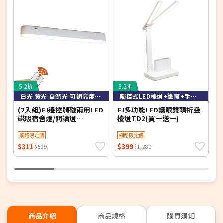
5.2折
3.2折
4
白光 黃光 自然光 可調亮度可定時
觸控式LED檯燈+筆筒+手機架
(2入組)FJ遙控觸碰兩用LED
FJ多功能LED護眼雙頭折疊
F
磁吸宿舍燈/閱讀燈
檯燈TD2(買一送一)
舍
Z0026(床頭燈 衣櫃燈 書桌
衣
燈 小夜燈 檯燈 桌燈 床頭
網路限定價
網路限定價
桌
LED)
$311
$399
$
$599
$1,280
商品介紹
商品規格
購買須知