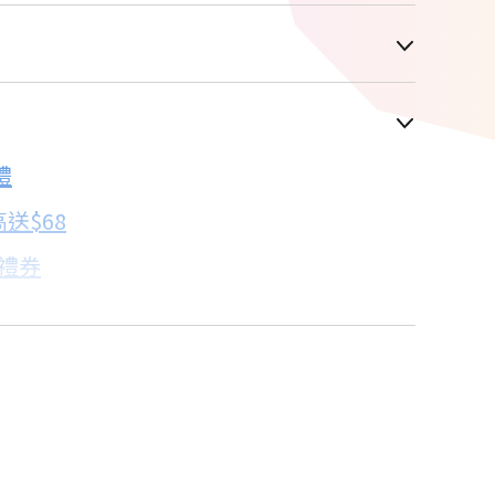
車顯示為主
禮
配合銀行/業者
送$68
子禮券
18家銀行/業者
%
18家銀行/業者
卡滿額最高回饋25%
18家銀行/業者
18家銀行/業者