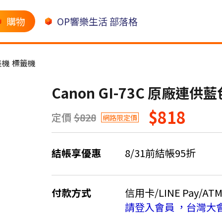
購物
OP響樂生活 部落格
表機 標籤機
Canon GI-73C 原廠連供
$818
定價
$828
網路限定價
結帳享優惠
8/31前結帳95折
付款方式
信用卡/LINE Pay/AT
請登入會員 ，台灣大