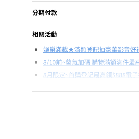
分期付款
＊實際可分期數、適用利率，請以購物
相關活動
信用卡分期
娛樂滿載★滿額登記抽豪華影音好
分期數
每期金額
8/10前~爸氣加碼 購物滿額滿件最高
8月限定~首購登記最高領$888電
3期
$291
8/15前~指定購物滿額最高回饋25
6期
$145
台灣大哥大Open Possible聯名
更多信用卡分期0利率滿額享回饋
12期
$72
24期
$37