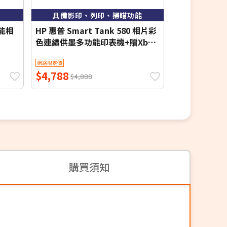
具備影印、列印、掃瞄功能
功能相
HP 惠普 Smart Tank 580 相片彩
【Brother】
色連續供墨多功能印表機+贈Xbox
印輕連供 商
Game Pass for PC 3個月
網路限定價
網路限定價
$4,788
$5,990
$4,888
$6,4
購買須知