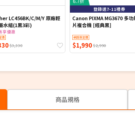
6.7折
登錄送7-11禮券
ther LC456BK/C/M/Y 原廠輕
Canon PIXMA MG3670 多
墨水組(1黑3彩)
片複合機 [經典黑]
帳享優惠
定價
網路限定價
330
$1,990
$3,330
$2,990
商品規格