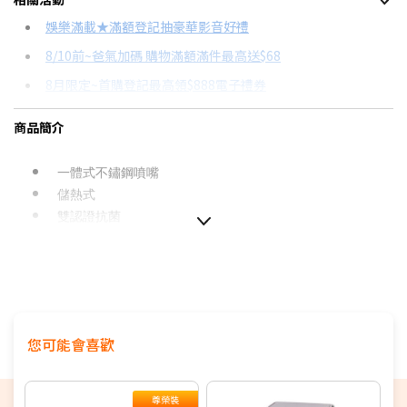
信用卡分期
娛樂滿載★滿額登記抽豪華影音好禮
8/10前~爸氣加碼 購物滿額滿件最高送$68
分期數
每期金額
配合銀行/業者
8月限定~首購登記最高領$888電子禮券
3期 0利率
$2,363
18家銀行/業者
台灣大哥大Open Possible聯名卡滿額最高回饋25%
商品簡介
6期
$1,264
18家銀行/業者
更多信用卡分期0利率滿額享回饋
12期
$632
18家銀行/業者
電視降到底破盤
一體式不鏽鋼噴嘴
儲熱式
24期
$324
18家銀行/業者
雙認證抗菌
本商品恕不參與原廠贈品活動
您可能會喜歡
尊榮裝