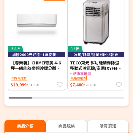
5.8折
3.6折
6
加贈2000元好禮+1年安裝保固
冷氣/除濕/送風/淨化/乾衣
【尊榮裝】CHIMEI奇美 4-6
TECO東元 多功能清淨除濕
【
坪一級能效變頻冷暖分離式
移動式冷氣機/空調(XYFMP-
冷氣-星緻系列 RB-
1701FC)
冷
結帳享優惠
S37HG1-1/RC-
網路限定價
網路限定價
S
S37HG1【含基本安裝+舊機
$19,999
$7,480
$
$34,500
$20,800
回收】【加贈2000元好禮
2
+1年安裝保固】
商品介紹
商品規格
購買須知