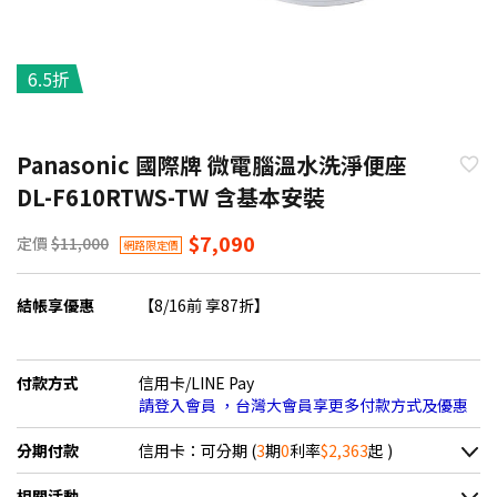
6.5折
Panasonic 國際牌 微電腦溫水洗淨便座
DL-F610RTWS-TW 含基本安裝
$7,090
定價
$11,000
網路限定價
結帳享優惠
【8/16前 享87折】
付款方式
信用卡/LINE Pay
請登入會員 ，台灣大會員享更多付款方式及優惠
分期付款
信用卡：可分期 (
3
期
0
利率
$2,363
起 )
＊實際可分期數、適用利率，請以購物車顯示為主
相關活動