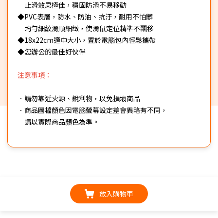
止滑效果極佳，穩固防滑不易移動
◆PVC表層，防水、防油、抗汙，耐用不怕髒
均勻細紋滑順細緻，使滑鼠定位精準不飄移
◆18x22cm適中大小，置於電腦包內輕鬆攜帶
◆您辦公的最佳好伙伴
注意事項：
．請勿靠近火源、銳利物，以免損壞商品
．商品圖檔顏色因電腦螢幕設定差會異略有不同，
請以實際商品顏色為準。
放入購物車