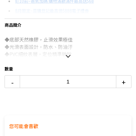
8/10前~爸氣加碼 購物滿額滿件最高送$68
分期數
每期金額
配合銀行/業者
8月限定~首購登記最高領$888電子禮券
3期
$53
18家銀行/業者
台灣大哥大Open Possible聯名卡滿額最高回饋25%
商品簡介
6期
$26
18家銀行/業者
更多信用卡分期0利率滿額享回饋
◆底部天然橡膠，止滑效果極佳
12期
$13
18家銀行/業者
◆光滑表面設計，防水、防油汙
24期
$6
18家銀行/業者
◆PVC細紋表層，定位精準敏銳
◆1.5mm厚度，與桌面無高低差
數量
-
+
您可能會喜歡