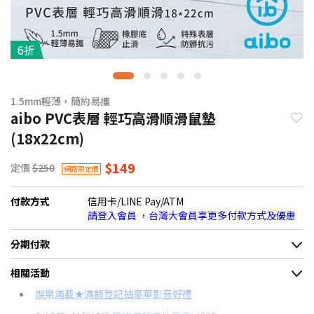
6折
1.5mm輕薄，簡約易攜
aibo PVC表層 輕巧高滑順滑鼠墊
(18x22cm)
$149
定價
$250
網路限定價
付款方式
信用卡/LINE Pay/ATM
請登入會員 ，台灣大會員享更多付款方式及優惠
分期付款
＊實際可分期數、適用利率，請以購物車顯示為主
相關活動
信用卡分期
娛樂滿載★滿額登記抽豪華影音好禮