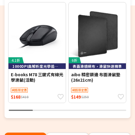
4.1折
6折
4
1000DPI高解析度光學追蹤技術，定位精準
表面滑順網布，滑鼠快速精準
E-books M78 三鍵式有線光
aibo 精密鎖邊 布面滑鼠墊
E
學滑鼠(活動)
(26x21cm)
網路限定價
網路限定價
$168
$149
$
$418
$250