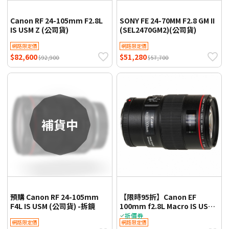
Canon RF 24-105mm F2.8L
SONY FE 24-70MM F2.8 GM II
IS USM Z (公司貨)
(SEL2470GM2)(公司貨)
網路限定價
網路限定價
$82,600
$51,280
$92,900
$57,700
預購 Canon RF 24-105mm
【限時95折】Canon EF
F4L IS USM (公司貨) -拆鏡
100mm f2.8L Macro IS USM
(平輸)-抗UV保護鏡67mm+專
折價券
網路限定價
網路限定價
用拭鏡筆