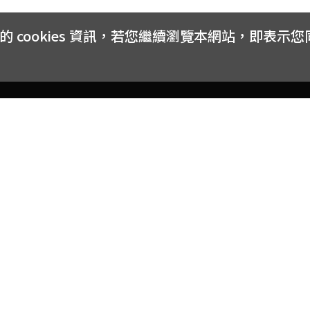
cookies 資訊，若您繼續瀏覽本網站，即表示
客戶服務
會員權益
關於
常見問題
會員隱私與權益
品牌
大宗採購方案
購物條款
網站
訂閱電子報
中獎公告
聯絡
取消訂閱電子報
網路安全標章
合作
購物折價券使用辦法
反詐騙小叮嚀