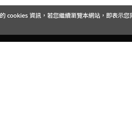
cookies 資訊，若您繼續瀏覽本網站，即表示
客戶服務
會員權益
關於
常見問題
會員隱私與權益
品牌
大宗採購方案
購物條款
網站
訂閱電子報
中獎公告
聯絡
取消訂閱電子報
網路安全標章
合作
購物折價券使用辦法
反詐騙小叮嚀