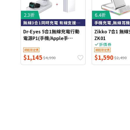
2.3折
6.4折
無線3合1同時充電 有線支援USB及TypeC
Dr-Eyes 5合1無線充電行動
Zikko 7合1 無
電源P1(手機/Apple手
ZK01
錶/AirPods耳
折價券
網路限定價
網路限定價
機/USB/TypeC同時充電)
$1,145
$1,590
$4,990
$2,490