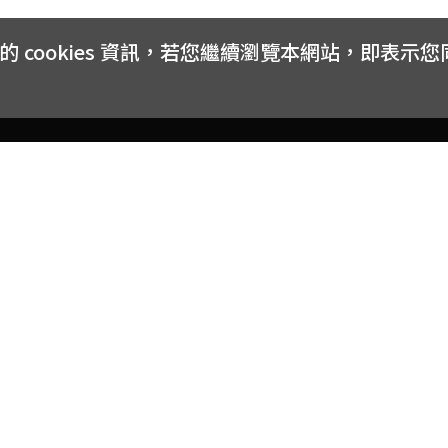
cookies 資訊，若您繼續瀏覽本網站，即表示
客戶服務
會員權益
關於
常見問題
會員隱私與權益
品牌
大宗採購方案
購物條款
網站
訂閱電子報
中獎公告
聯絡
取消訂閱電子報
網路安全標章
合作
購物折價券使用辦法
反詐騙小叮嚀