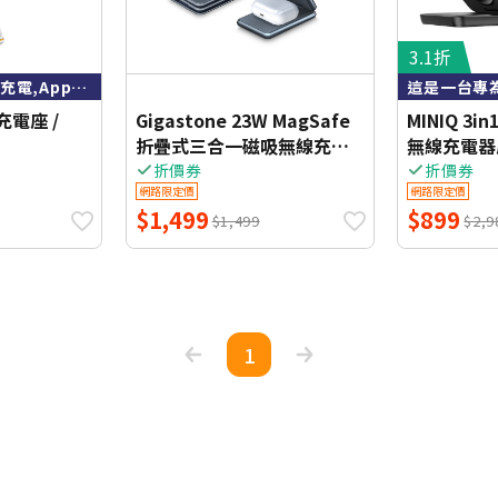
3.1折
手機充電,無線耳機充電,Apple Watch充電 外接無線快充
這是一台專
線充電座 /
Gigastone 23W MagSafe
MINIQ 3i
折疊式三合一磁吸無線充電
無線充電器
座-深灰
機) 台灣製
折價券
折價券
網路限定價
網路限定價
證
$1,499
$899
$1,499
$2,9
1