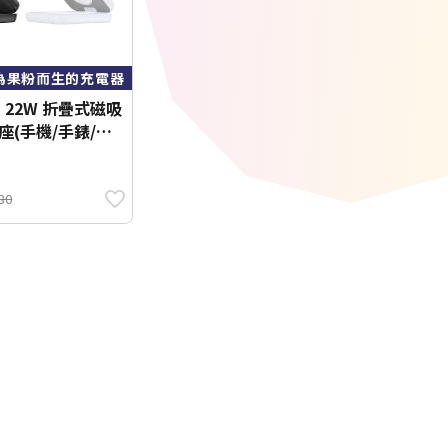
為果粉而生的充電器
n1 22W 折疊式磁吸
座(手機/手錶/耳
造、通過BSMI認
80