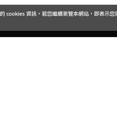
cookies 資訊，若您繼續瀏覽本網站，即表示
客戶服務
會員權益
關於
常見問題
會員隱私與權益
品牌
大宗採購方案
購物條款
網站
訂閱電子報
中獎公告
聯絡
取消訂閱電子報
網路安全標章
合作
購物折價券使用辦法
反詐騙小叮嚀