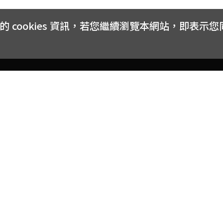
cookies 資訊，若您繼續瀏覽本網站，即表示
客戶服務
會員權益
關於
常見問題
會員隱私與權益
品牌
大宗採購方案
購物條款
網站
訂閱電子報
中獎公告
聯絡
取消訂閱電子報
網路安全標章
合作
購物折價券使用辦法
反詐騙小叮嚀