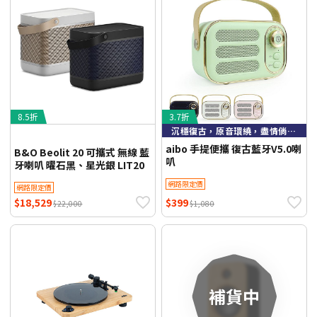
8.5折
3.7折
沉穩復古，原音環繞，盡情倘佯在音樂裡
aibo 手提便攜 復古藍牙V5.0喇
B&O Beolit 20 可攜式 無線 藍
叭
牙喇叭 曜石黑、星光銀 LIT20
網路限定價
網路限定價
$18,529
$399
$22,000
$1,080