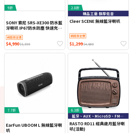
9折
2.8折
精品工藝 醇厚低音
Cleer SCENE 無線藍牙喇叭
SONY 索尼 SRS-XE300 防水藍
牙喇叭 IP67防水防塵 快速充電
24小時長效續航
網路限定價
網路限定價
$4,990
$1,299
$5,590
$4,680
7.7折
6.3折
藍牙、AUX、MicroSD、FM、USB多種模式
RASTO RD11 經典歲月藍牙喇
EarFun UBOOM L 無線藍牙喇
叭(活動)
叭