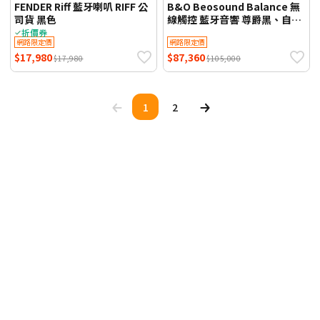
FENDER Riff 藍牙喇叭 RIFF 公
B&O Beosound Balance 無
司貨 黑色
線觸控 藍牙音響 尊爵黑、自然
棕
折價券
網路限定價
網路限定價
$17,980
$87,360
$17,980
$105,000
1
2