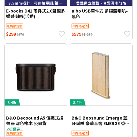
3.5mm插針，可連接電腦/筆電/平板
雙聲道立體聲，音質清晰勻衡
E-books D41 兩件式2.0聲道多
aibo USB單件式 多媒體喇叭-
媒體喇叭(活動)
黑色
網路限定價
網路限定價
$299
$579
$579
$1,250
8.4折
8.4折
B&O Beosound A5 便攜式揚
B&O Beosound Emerge 藍
聲器 深色橡木 公司貨
牙喇叭 豪華音響 EMERGE 香檳
金
折價券
網路限定價
網路限定價