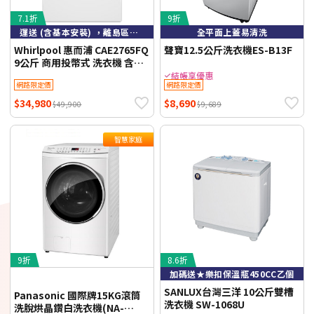
7.1折
9折
運送 (含基本安裝) ，離島區域不配送，運送偏遠地區運費另計
全平面上蓋易清洗
Whirlpool 惠而浦 CAE2765FQ
聲寶12.5公斤洗衣機ES-B13F
9公斤 商用投幣式 洗衣機 含標
準安裝+舊機回收
結帳享優惠
網路限定價
網路限定價
$34,980
$8,690
$49,900
$9,689
智慧家庭
9折
8.6折
加碼送★樂扣保溫瓶450CC乙個
SANLUX台灣三洋 10公斤雙槽
Panasonic 國際牌15KG滾筒
洗衣機 SW-1068U
洗脫烘晶鑽白洗衣機(NA-