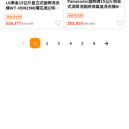
Panasonic國際牌15公斤熱泵
LG樂金15公斤直立式變頻洗衣
式滾筒洗脫烘夜幕黑洗衣機NA-
機WT-VDN15M(曜石黑)(特賣)
V150RPH-K
【智慧聯網】
網路限定價
網路限定價
$16,377
$53,910
$19,900
$59,301
1
2
3
4
5
6