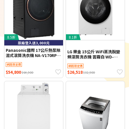
8.5折
8.1折
原廠登入送3,000元
Panasonic國際 17公斤熱泵除
LG 樂金 15公斤 WiFi蒸洗脫變
濕式滾筒洗衣機 NA-V170RPH-
頻滾筒洗衣機 雲霧白 WD-
K (夜幕黑)基本定位安裝 贈品-
S15NW 含基本定位安裝
網路限定價
節能回饋金(自行官網登
網路限定價
入)$3000【限時優惠】
$54,800
$26,518
$64,900
$32,900