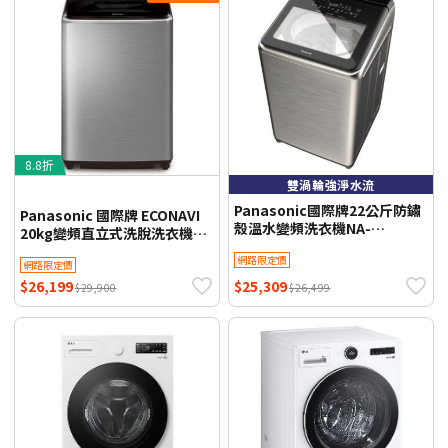
8.8折
雙渦輪強淨水流
Panasonic國際牌22公斤防鏽
Panasonic 國際牌 ECONAVI
殼溫水變頻洗衣機NA-
20kg變頻直立式洗脫洗衣機
V220NMS-S(含標準安裝)
NA-V200NMS-S -含基本安裝
網路限定價
網路限定價
+舊機回收
$26,199
$25,309
$29,900
$26,499