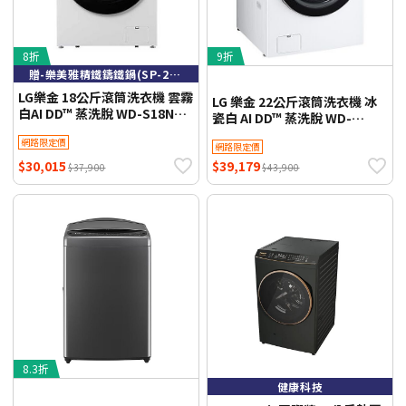
8折
9折
贈-樂美雅精鐵鑄鐵鍋(SP-2603)
LG樂金 18公斤滾筒洗衣機 雲霧
LG 樂金 22公斤滾筒洗衣機 冰
白AI DD™ 蒸洗脫 WD-S18NW
瓷白 AI DD™ 蒸洗脫 WD-
含基本定位安裝+贈-樂美雅精
S22FW 含基本定位安裝【限時
網路限定價
鐵鑄鐵鍋(SP-2603)【限時優
網路限定價
優惠】
惠】
$30,015
$39,179
$37,900
$43,900
8.3折
健康科技