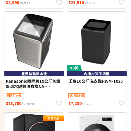
$8,990
$21,510
$9,989
$23,900
8.8折
雙渦輪強淨水流
內槽材質不銹鋼
Panasonic國際牌19公斤防鏽
禾聯10公斤洗衣機HWM-1035
殼溫水變頻洗衣機NA-
V190NMS-S(含標準安裝)
網路限定價
網路限定價
$23,700
$7,230
$26,070
$8,229
智慧家庭