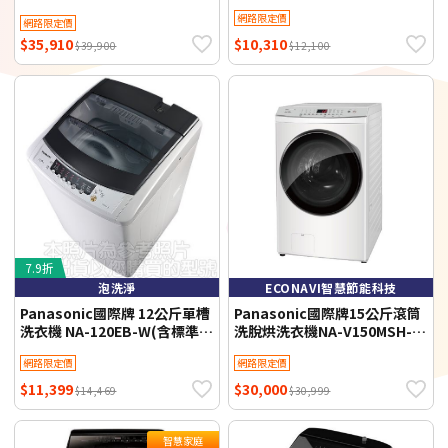
V150MDH-W) -含基本安裝+舊
網路限定價
網路限定價
機回收
$35,910
$10,310
$39,900
$12,100
7.9折
泡洗淨
ECONAVI智慧節能科技
Panasonic國際牌 12公斤單槽
Panasonic國際牌15公斤滾筒
洗衣機 NA-120EB-W(含標準安
洗脫烘洗衣機NA-V150MSH-
裝)
W(含標準安裝)
網路限定價
網路限定價
$11,399
$30,000
$14,469
$30,999
智慧家庭