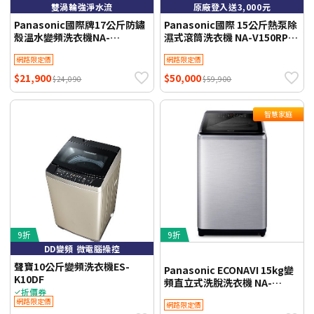
雙渦輪強淨水流
原廠登入送3,000元
Panasonic國際牌17公斤防鏽
Panasonic國際 15公斤熱泵除
殼溫水變頻洗衣機NA-
濕式滾筒洗衣機 NA-V150RPH-
V170NMS-S(含標準安裝)
K(夜幕黑) 含基本安裝 贈品-節
網路限定價
網路限定價
能回饋金(自行官網登
入)$3000【限時優惠】
$21,900
$50,000
$24,090
$59,900
智慧家庭
9折
9折
DD變頻 微電腦操控
聲寶10公斤變頻洗衣機ES-
Panasonic ECONAVI 15kg變
K10DF
頻直立式洗脫洗衣機 NA-
折價券
V150NMS -含基本安裝+舊機回
網路限定價
網路限定價
收