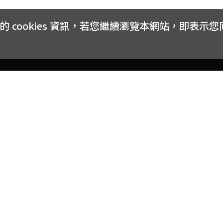
cookies 資訊，若您繼續瀏覽本網站，即表示
客戶服務
會員權益
關於
常見問題
會員隱私與權益
品牌
大宗採購方案
購物條款
網站
訂閱電子報
中獎公告
聯絡
取消訂閱電子報
網路安全標章
合作
購物折價券使用辦法
反詐騙小叮嚀