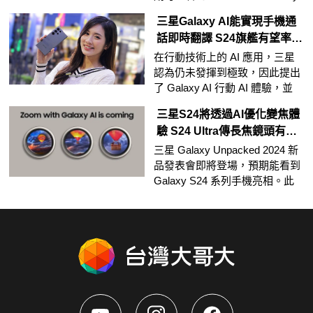
S24 系列手機發表。
三星Galaxy AI能實現手機通
話即時翻譯 S24旗艦有望率先
搭載
在行動技術上的 AI 應用，三星
認為仍未發揮到極致，因此提出
了 Galaxy AI 行動 AI 體驗，並
預告 2024 初年起，Galaxy AI
三星S24將透過AI優化變焦體
將會打破社交隔閡的世界，使人
驗 S24 Ultra傳長焦鏡頭有新
際溝通更容易、更有效率。
功能
三星 Galaxy Unpacked 2024 新
品發表會即將登場，預期能看到
Galaxy S24 系列手機亮相。此
次發表更以「Galaxy AI 來了」
為主題