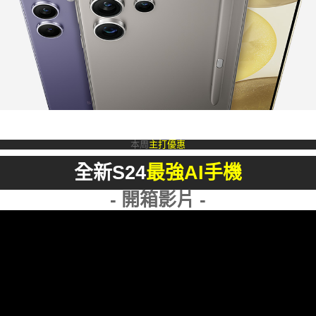
本周
主打優惠
全新S24
最強AI手機
- 開箱影片 -