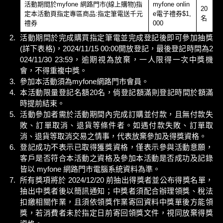
活動期間於myfone 網路門市(線上購物)指
myfone onlin
20
定本活動頁指定專區商品:指定筆電送千元
e電子禮券$1,
名
禮券
000
活動期間於完成購買指定筆電並完成登記後即可參加抽獎
(詳下表格)，2024/11/15 00:00開放登記，最後登記時間為2
024/11/30 23:59，逾期視為放棄，一人限得一次中獎機
會，不得重複中獎。
參加本活動須為myfone網路門市會員。
本活動限量登記名額20名，倘登記額滿則登記時間於額滿
時提前結束。
活動參加者需於活動期間內完成訂購並付款，且無付款失
敗、訂單取消、退貨等條件者。如遇付款失敗、訂單取
消、退貨等取消交易之情事，代表放棄參加及得獎資格。
登記成功不表示已取得獲獎資格，僅表示參與活動意願，
客戶是否符合本活動之資格及參加本活動是否成功及記錄
皆以 myfone 網路門市電腦系統資料為準。
所有獎項將於 2024/12/20 前抽出得獎者並公布得獎名單，
抽出中獎者後以簡訊通知；中獎者須配合辦理領獎、稅法
扣繳相關作業，且須依領獎作業寄回資料中獎單後方能領
獎，若消費者未於指定日前寄回領獎文件，視同放棄得獎