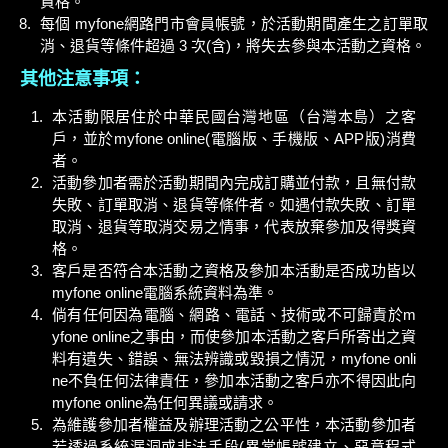
資格。
每個 myfone網路門市會員帳號，於活動期間產生之訂單取
消、退貨等條件超過 3 次(含)，將失去參與本活動之資格。
其他注意事項：
本活動限居住於中華民國台灣地區（台灣本島）之客
戶，並於myfone online(電腦版、手機版、APP版)消費
者。
活動參加者需於活動期間內完成訂購並付款，且無付款
失敗、訂單取消、退貨等條件者。如遇付款失敗、訂單
取消、退貨等取消交易之情事，代表放棄參加及得獎資
格。
客戶是否符合本活動之資格及參加本活動是否成功皆以
myfone online電腦系統資料為準。
倘有任何因為電腦、網路、電話、技術或不可歸責於m
yfone online之事由，而使參加本活動之客戶所寄出之資
料有遺失、錯誤、無法辨識或毀損之情況，myfone onli
ne不負任何法律責任，參加本活動之客戶亦不得因此向
myfone online為任何異議或請求。
為維護參加者權益及辦理活動之公平性，本活動參加者
若透過系統漏洞或非法手段(異常帳號建立、惡意程式