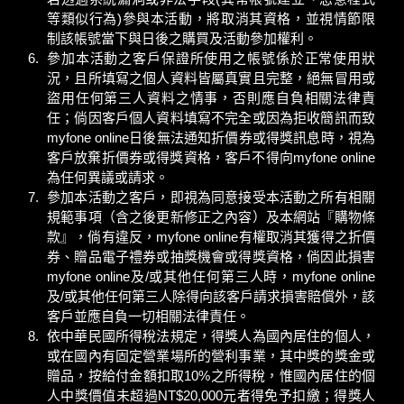
等類似行為)參與本活動，將取消其資格，並視情節限
制該帳號當下與日後之購買及活動參加權利。
參加本活動之客戶保證所使用之帳號係於正常使用狀
況，且所填寫之個人資料皆屬真實且完整，絕無冒用或
盜用任何第三人資料之情事，否則應自負相關法律責
任；倘因客戶個人資料填寫不完全或因為拒收簡訊而致
myfone online日後無法通知折價券或得獎訊息時，視為
客戶放棄折價券或得獎資格，客戶不得向myfone online
為任何異議或請求。
參加本活動之客戶，即視為同意接受本活動之所有相關
規範事項（含之後更新修正之內容）及本網站『購物條
款』，倘有違反，myfone online有權取消其獲得之折價
券、贈品電子禮券或抽獎機會或得獎資格，倘因此損害
myfone online及/或其他任何第三人時，myfone online
及/或其他任何第三人除得向該客戶請求損害賠償外，該
客戶並應自負一切相關法律責任。
依中華民國所得稅法規定，得獎人為國內居住的個人，
或在國內有固定營業場所的營利事業，其中獎的獎金或
贈品，按給付金額扣取10%之所得稅，惟國內居住的個
人中獎價值未超過NT$20,000元者得免予扣繳；得獎人