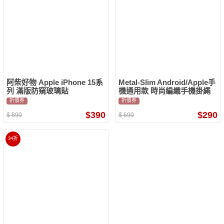
阿柴好物 Apple iPhone 15系
Metal-Slim Android/Apple手
列 滿版防窺玻璃貼
機通用款 時尚編織手機掛繩
組(含掛繩和連接墊片) 十色選
折價券
折價券
擇
$390
$290
$
890
$
690
34折