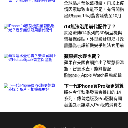
全球晶片荒依舊持續，再加上疫
情因素導致產能不足，有傳聞指
出iPhone 14可能會延後至10月
2022/05/04
發表。
i14無法沿用前代配件了？
網路流傳i14系列的3D模型機與
螢幕保護貼，外型設計與尺寸改
變曝光，讓新機幾乎無法套用前
2022/04/29
代保護殼。
蘋果連水壺也賣？
蘋果在美國官網推出了智慧保溫
瓶、智慧水壺，能夠搭配
iPhone、Apple Watch自動記錄
2022/04/28
下每日的喝水量。
下一代iPhone買Pro版更划算
將在今年秋季發表會推出的i14
系列，傳普通版及Pro版將有顯
著差異，讓購入Pro版的消費者
2022/04/27
效能提升有感。