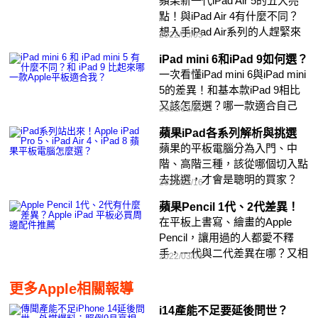
蘋果新一代iPad Air 5的五大亮
點！與iPad Air 4有什麼不同？
想入手iPad Air系列的人趕緊來
2022/05/05
了解！
iPad mini 6和iPad 9如何選？
一次看懂iPad mini 6與iPad mini
5的差異！和基本款iPad 9相比
又該怎麼選？哪一款適合自己
2021/12/21
呢？
蘋果iPad各系列解析與挑選
蘋果的平板電腦分為入門、中
階、高階三種，該從哪個切入點
去挑選，才會是聰明的買家？
2021/07/16
蘋果Pencil 1代、2代差異！
在平板上書寫、繪畫的Apple
Pencil，讓用過的人都愛不釋
手，一代與二代差異在哪？又相
2022/03/04
容哪些iPad？
更多Apple相關報導
i14產能不足要延後問世？