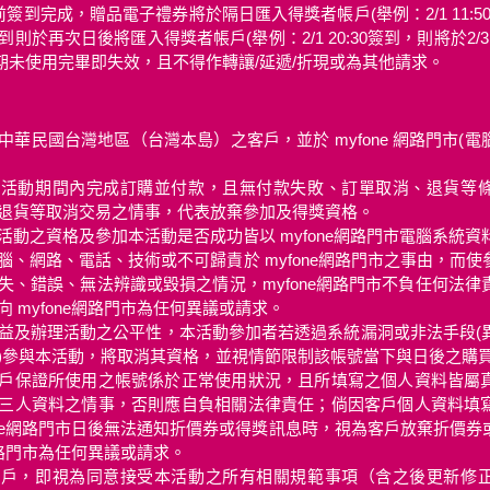
:59前簽到完成，贈品電子禮券將於隔日匯入得獎者帳戶(舉例：2/1 11:5
之間簽到則於再次日後將匯入得獎者帳戶(舉例：2/1 20:30簽到，則將於2
期未使用完畢即失效，且不得作轉讓/延遞/折現或為其他請求。
華民國台灣地區（台灣本島）之客戶，並於 myfone 網路門市(電
於活動期間內完成訂購並付款，且無付款失敗、訂單取消、退貨等
退貨等取消交易之情事，代表放棄參加及得獎資格。
活動之資格及參加本活動是否成功皆以 myfone網路門市電腦系統資
腦、網路、電話、技術或不可歸責於 myfone網路門市之事由，而
失、錯誤、無法辨識或毀損之情況，myfone網路門市不負任何法律
 myfone網路門市為任何異議或請求。
益及辦理活動之公平性，本活動參加者若透過系統漏洞或非法手段(
)參與本活動，將取消其資格，並視情節限制該帳號當下與日後之購
戶保證所使用之帳號係於正常使用狀況，且所填寫之個人資料皆屬
三人資料之情事，否則應自負相關法律責任；倘因客戶個人資料填
fone網路門市日後無法通知折價券或得獎訊息時，視為客戶放棄折價
e網路門市為任何異議或請求。
客戶，即視為同意接受本活動之所有相關規範事項（含之後更新修