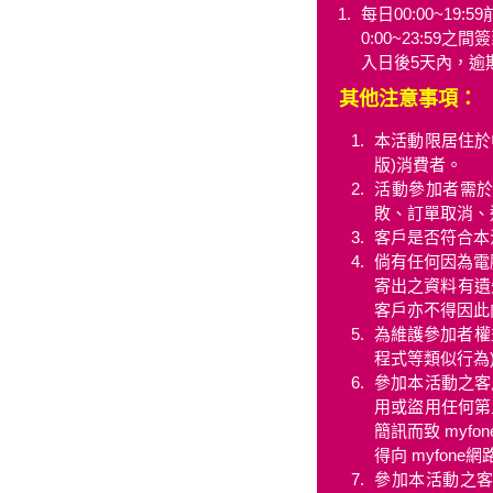
每日00:00~19
0:00~23:59
入日後5天內，逾
其他注意事項：
本活動限居住於中
版)消費者。
活動參加者需
敗、訂單取消、
客戶是否符合本
倘有任何因為電
寄出之資料有遺
客戶亦不得因此向
為維護參加者權
程式等類似行為
參加本活動之客
用或盜用任何第
簡訊而致 my
得向 myfon
參加本活動之