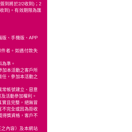
0簽到將於2/2收到)；2
/3收到)。有效期限為匯
腦版、手機版、APP
條件者。如遇付款失
料為準。
使參加本活動之客戶所
責任，參加本活動之
異常帳號建立、惡意
買及活動參加權利。
真實且完整，絕無冒
寫不完全或因為拒收
券或得獎資格，客戶不
正之內容）及本網站