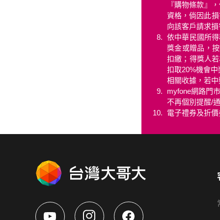
『購物條款』，
資格，倘因此損害
向該客戶請求損
依中華民國所得
獎金或贈品，按
扣繳；得獎人若
扣取20%機會中
相關收據，若中
myfone網
不再個別提醒/
電子禮券及折價