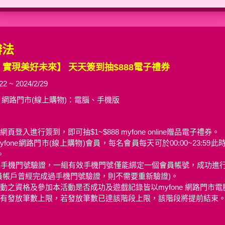
辦法
line 實現美好未來】 天天簽到抽$888電子禮券
22 ~ 2024/2/29
ne 網路門市(線上購物)：電腦、手機版
登入進行簽到，即可抽$1~$888 myfone online贈品電子禮券。
fone網路門市(線上購物)會員，每名會員每天可於00:00~23:5
。
行手機門號驗證，一組有效手機門號僅能綁定一個會員帳號，成功進
員帳戶曾經完成過手機門號驗證，則不需要重新驗證)。
動之資格及參加本活動是否成功及遊戲記錄皆以myfone 網路門市
有發放筆數上限，若發放筆數已達該階段上限，該階段將提前結束