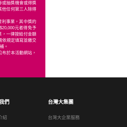
券或抽獎機會或得獎
或其他任何第三人除得
營利事業，其中獎的
0,000元者得免予
業，一律按給付金額
人需依規定填寫並繳交
補。
容公布於本活動網站，
我們
台灣大集團
介紹
台灣大企業服務