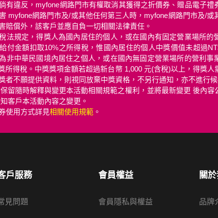
倘有違反，myfone網路門市有權取消其獲得之折價券、贈品電子禮
 myfone網路門市及/或其他任何第三人時，myfone網路門市及/
害賠償外，該客戶並應自負一切相關法律責任。
稅法規定，得獎人為國內居住的個人，或在國內有固定營業場所的
給付金額扣取10%之所得稅，惟國內居住的個人中獎價值未超過NT$2
為非中華民國境內居住之個人，或在國內無固定營業場所的營利事
獎所得稅。中獎獎項金額若超過新台幣 1,000 元(含稅)以上，得獎
獎者不願提供資料，則視同放棄中獎資格，不另行通知，亦不進行候
路門市保留隨時解釋與變更本活動相關規範之權利，並將最新變更 後內
通知客戶本活動內容之變更。
券使用方式詳見
相關使用規範
。
客戶服務
會員權益
關於
常見問題
會員隱私與權益
品牌