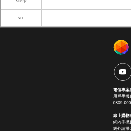
SIM卡
NFC
電信專案
用戶手機直
0809-00
線上購物服務
網內手機直
網外請撥08