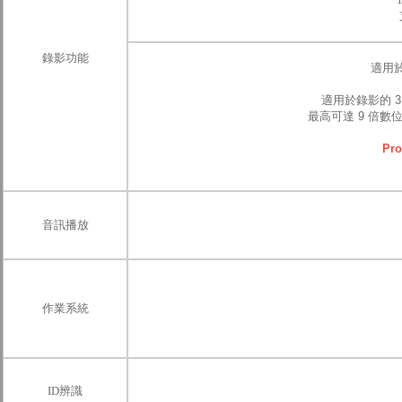
錄影功能
適用
適用於錄影的 3
最高可達 9 倍數位變焦 
Pr
音訊播放
作業系統
ID辨識