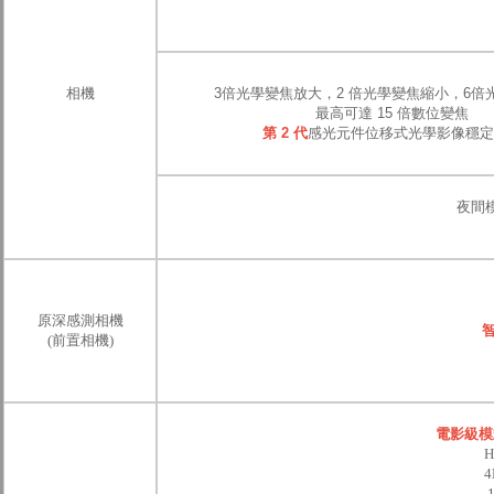
相機
3倍光學變焦放大，2 倍光學變焦縮小，6倍
最高可達 15 倍數位變焦
第 2 代
感光元件位移式光學影像穩定
夜間
原深感測相機
智
(前置相機)
電影級模
4