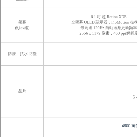
6.1 吋 超 Retina XDR
螢幕
全螢幕 OLED 顯示器，ProMotion 
(顯示器)
最高達 120Hz 自動適應更新頻率
2556 x 1179 像素，460 ppi解析
防潑、抗水 防塵
晶片
6
4800